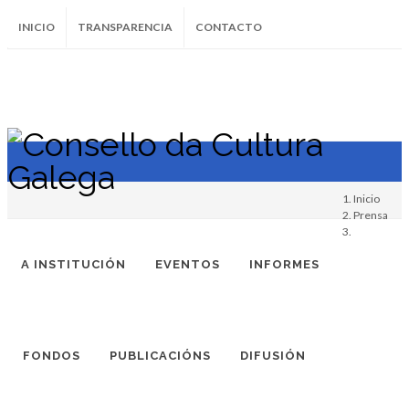
INICIO
TRANSPARENCIA
CONTACTO
SUBSCRÍBETE AO BOLETÍN
Instagram
Facebook
Twitter
Soundcloud
Youtube
+34.981.9572
correo@
Inicio
Prensa
A INSTITUCIÓN
EVENTOS
INFORMES
FONDOS
PUBLICACIÓNS
DIFUSIÓN