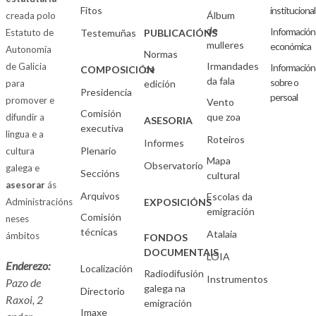
Fitos
institucional
Álbum
creada polo
de
Información
Estatuto de
Testemuñas
PUBLICACIÓNS
mulleres
económica
Autonomía
Normas
Irmandades
de Galicia
Información
de
COMPOSICIÓN
da fala
sobre o
para
edición
Presidencia
persoal
promover e
Vento
Comisión
que zoa
difundir a
ASESORIA
executiva
lingua e a
Roteiros
Informes
Plenario
cultura
Mapa
Observatorio
galega e
Seccións
cultural
asesorar
ás
Arquivos
Escolas da
Administracións
EXPOSICIÓNS
emigración
Comisión
neses
técnicas
Atalaia
ámbitos
FONDOS
DOCUMENTAIS
LOIA
Enderezo:
Localización
Radiodifusión
Instrumentos
Pazo de
galega na
Directorio
Raxoi, 2
emigración
Imaxe