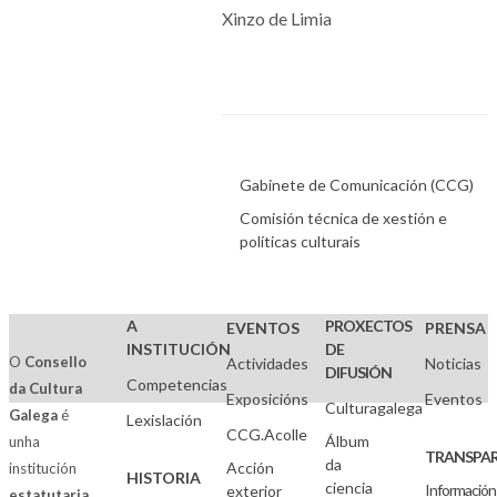
Xinzo de Limia
Gabinete de Comunicación (CCG)
Comisión técnica de xestión e
políticas culturais
A
PROXECTOS
EVENTOS
PRENSA
INSTITUCIÓN
DE
O
Consello
Actividades
Noticias
DIFUSIÓN
Competencias
da Cultura
Exposicións
Eventos
Culturagalega
Galega
é
Lexislación
CCG.Acolle
Álbum
unha
TRANSPAR
da
Acción
institución
HISTORIA
ciencia
Información
exterior
estatutaria