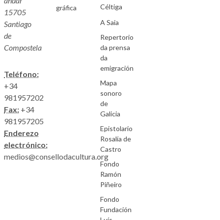
andar
Céltiga
gráfica
15705
A Saia
Santiago
de
Repertorio
Compostela
da prensa
da
emigración
Teléfono:
Mapa
+34
sonoro
981957202
de
Fax:
+34
Galicia
981957205
Epistolario
Enderezo
Rosalía de
electrónico:
Castro
medios@consellodacultura.org
Fondo
Ramón
Piñeiro
Fondo
Fundación
Luís