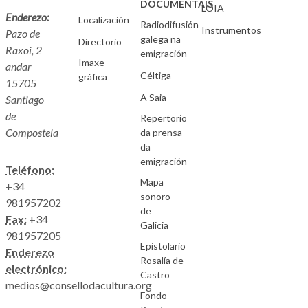
DOCUMENTAIS
LOIA
Enderezo:
Localización
Radiodifusión
Instrumentos
Pazo de
galega na
Directorio
Raxoi, 2
emigración
Imaxe
andar
Céltiga
gráfica
15705
A Saia
Santiago
de
Repertorio
Compostela
da prensa
da
emigración
Teléfono:
Mapa
+34
sonoro
981957202
de
Fax:
+34
Galicia
981957205
Epistolario
Enderezo
Rosalía de
electrónico:
Castro
medios@consellodacultura.org
Fondo