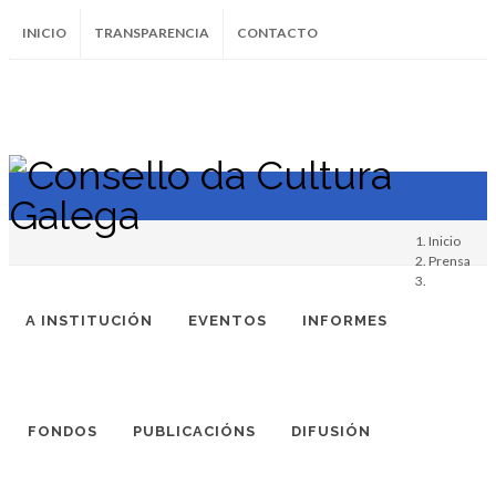
INICIO
TRANSPARENCIA
CONTACTO
SUBSCRÍBETE AO BOLETÍN
Instagram
Facebook
Twitter
Soundcloud
Youtube
+34.981.9572
correo@
Inicio
Prensa
A INSTITUCIÓN
EVENTOS
INFORMES
FONDOS
PUBLICACIÓNS
DIFUSIÓN