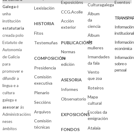
Exposicións
Eventos
Culturagalega
Galega
é
Lexislación
CCG.Acolle
Álbum
unha
TRANSPAR
da
Acción
institución
HISTORIA
ciencia
Información
exterior
estatutaria
Fitos
institucional
Álbum
creada polo
de
Información
Estatuto de
Testemuñas
PUBLICACIÓNS
mulleres
económica
Autonomía
Normas
Irmandades
de Galicia
Información
de
COMPOSICIÓN
da fala
sobre o
para
edición
Presidencia
persoal
promover e
Vento
Comisión
que zoa
difundir a
ASESORIA
executiva
lingua e a
Roteiros
Informes
Plenario
cultura
Mapa
Observatorio
galega e
Seccións
cultural
asesorar
ás
Arquivos
Escolas da
Administracións
EXPOSICIÓNS
emigración
Comisión
neses
técnicas
Atalaia
ámbitos
FONDOS