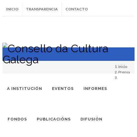
INICIO
TRANSPARENCIA
CONTACTO
SUBSCRÍBETE AO BOLETÍN
Instagram
Facebook
Twitter
Soundcloud
Youtube
+34.981.9572
correo@
Inicio
Prensa
A INSTITUCIÓN
EVENTOS
INFORMES
FONDOS
PUBLICACIÓNS
DIFUSIÓN