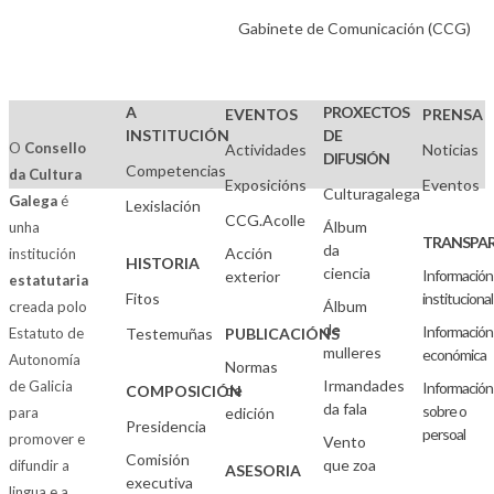
Gabinete de Comunicación (CCG)
A
PROXECTOS
EVENTOS
PRENSA
INSTITUCIÓN
DE
O
Consello
Actividades
Noticias
DIFUSIÓN
Competencias
da Cultura
Exposicións
Eventos
Culturagalega
Galega
é
Lexislación
CCG.Acolle
Álbum
unha
TRANSPAR
da
Acción
institución
HISTORIA
ciencia
Información
exterior
estatutaria
Fitos
institucional
Álbum
creada polo
de
Información
Estatuto de
Testemuñas
PUBLICACIÓNS
mulleres
económica
Autonomía
Normas
Irmandades
de Galicia
Información
de
COMPOSICIÓN
da fala
sobre o
para
edición
Presidencia
persoal
promover e
Vento
Comisión
que zoa
difundir a
ASESORIA
executiva
lingua e a