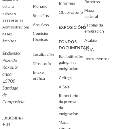
Roteiros
Informes
Plenario
cultura
Mapa
Observatorio
galega e
Seccións
cultural
asesorar
ás
Arquivos
Escolas da
Administracións
EXPOSICIÓNS
emigración
Comisión
neses
técnicas
Atalaia
ámbitos
FONDOS
DOCUMENTAIS
LOIA
Enderezo:
Localización
Radiodifusión
Instrumentos
Pazo de
galega na
Directorio
Raxoi, 2
emigración
Imaxe
andar
Céltiga
gráfica
15705
A Saia
Santiago
de
Repertorio
Compostela
da prensa
da
emigración
Teléfono:
Mapa
+34
sonoro