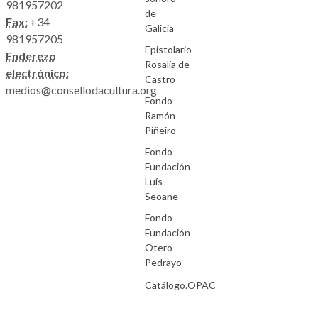
981957202
de
Fax:
+34
Galicia
981957205
Epistolario
Enderezo
Rosalía de
electrónico:
Castro
medios@consellodacultura.org
Fondo
Ramón
Piñeiro
Fondo
Fundación
Luís
Seoane
Fondo
Fundación
Otero
Pedrayo
Catálogo.OPAC