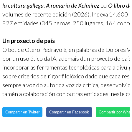
la cultura gallega
,
A romaría de Xelmírez
ou
O libro d
volumes de recente edición (2026). Indexa 14.600 pa
827 entidades (345 peroas, 250 lugares, 164 conce
Un proxecto de país
O bot de Otero Pedrayo é, en palabras de Dolores Vi
por un uso ético da IA, ademais dun proxecto de país
incorporar as ferramentas tecnolóxicas para a divulg
sobre criterios de rigor filolóxico dado que cada resp
sempre a voz do autor da voz da crítica, desenvolvid
tamén a colaboración con outras entidades, neste cas
Compartir en Twitter
Compartir en Facebook
Compartir por Wha