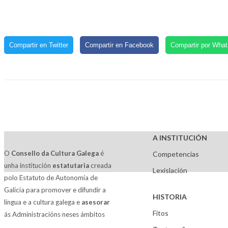
Compartir en Twitter
Compartir en Facebook
Compartir por Wha
A INSTITUCIÓN
O
Consello da Cultura Galega
é
Competencias
unha institución
estatutaria
creada
Lexislación
polo Estatuto de Autonomía de
Galicia para promover e difundir a
HISTORIA
lingua e a cultura galega e
asesorar
Fitos
ás Administracións neses ámbitos