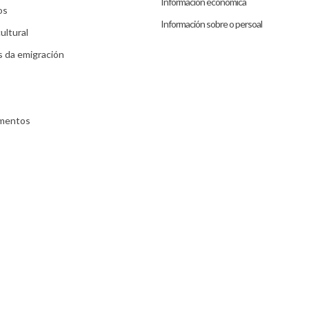
Información económica
os
Información sobre o persoal
ultural
s da emigración
umentos