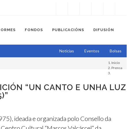
Instagram
Facebook
Twitter
Soundcloud
Youtube
+34.981.9572
correo@
FORMES
FONDOS
PUBLICACIÓNS
DIFUSIÓN
Noticias
Eventos
Bolsas
Inicio
Prensa
ICIÓN “UN CANTO E UNHA LUZ
)”
1975), ideada e organizada polo Consello da
 Centro Cultural “Marcos Valcárcel” da