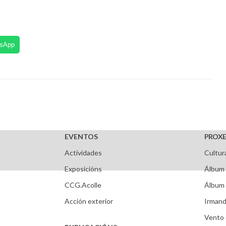
tsApp
EVENTOS
PROXE
Actividades
Cultur
Exposicións
Álbum 
CCG.Acolle
Álbum 
Acción exterior
Irmand
Vento 