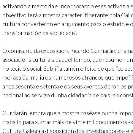
activando a memoria e incorporando eses activos a 
obxectivo terá a mostra carácter itinerante pola Gali
cultura converteron en argumento para o estudo e o
transformación da sociedade”.
O comisario da exposición, Ricardo Gurriarán, chama 
asociacións culturais daquel tempo, que resume nun
no tecido social. Subliña tamén o feito de que “co s
moi acaída, malia os numerosos atrancos que impoñía
anos sesenta e setenta e os seus axentes deron os p
nacional ao servizo dunha cidadanía de país, en cons
Gurriarán lembra que a mostra baséase nunha importa
traballo para xuntar máis de vinte mil documentos -x
Cultura Galega a disposición dos investigadores- e 