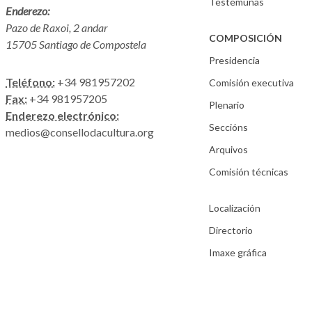
Testemuñas
Enderezo:
Pazo de Raxoi, 2 andar
COMPOSICIÓN
15705 Santiago de Compostela
Presidencia
Teléfono:
+34 981957202
Comisión executiva
Fax:
+34 981957205
Plenario
Enderezo electrónico:
Seccións
medios@consellodacultura.org
Arquivos
Comisión técnicas
Localización
Directorio
Imaxe gráfica