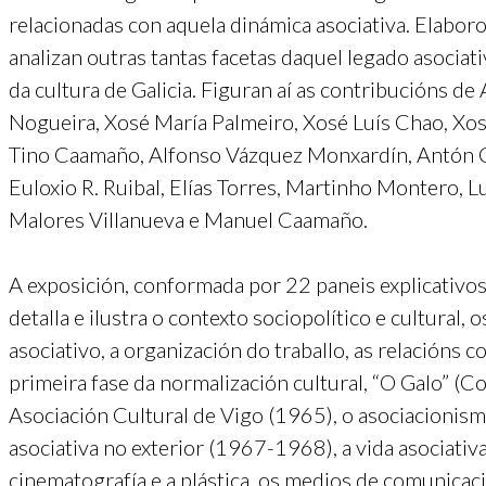
relacionadas con aquela dinámica asociativa. Elabo
analizan outras tantas facetas daquel legado asociat
da cultura de Galicia. Figuran aí as contribucións 
Nogueira, Xosé María Palmeiro, Xosé Luís Chao, Xos
Tino Caamaño, Alfonso Vázquez Monxardín, Antón Co
Euloxio R. Ruibal, Elías Torres, Martinho Montero, 
Malores Villanueva e Manuel Caamaño.
A exposición, conformada por 22 paneis explicativos
detalla e ilustra o contexto sociopolítico e cultural
asociativo, a organización do traballo, as relacións c
primeira fase da normalización cultural, “O Galo” (
Asociación Cultural de Vigo (1965), o asociacionis
asociativa no exterior (1967-1968), a vida asociativa, a
cinematografía e a plástica, os medios de comunicació