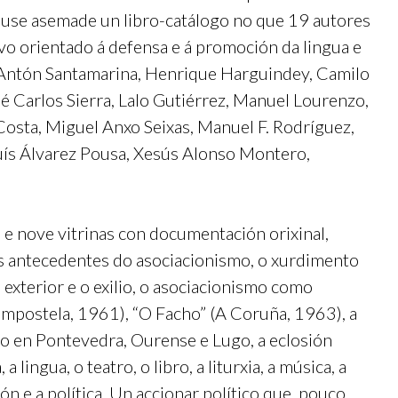
rouse asemade un libro-catálogo no que 19 autores
ivo orientado á defensa e á promoción da lingua e
de Antón Santamarina, Henrique Harguindey, Camilo
é Carlos Sierra, Lalo Gutiérrez, Manuel Lourenzo,
sta, Miguel Anxo Seixas, Manuel F. Rodríguez,
Luís Álvarez Pousa, Xesús Alonso Montero,
 e nove vitrinas con documentación orixinal,
, os antecedentes do asociacionismo, o xurdimento
o exterior e o exilio, o asociacionismo como
Compostela, 1961), “O Facho” (A Coruña, 1963), a
mo en Pontevedra, Ourense e Lugo, a eclosión
 lingua, o teatro, o libro, a liturxia, a música, a
n e a política. Un accionar político que, pouco