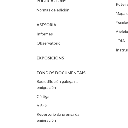
PUBLICACIÓNS
Roteir
Normas de edición
Mapa c
Escola
ASESORIA
Atalaia
Informes
LOIA
Observatorio
Instr
EXPOSICIÓNS
FONDOS DOCUMENTAIS
Radiodifusión galega na
emigración
Céltiga
A Saia
Repertorio da prensa da
emigración