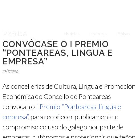
PRENSA
Noticias
Eventos
Bolsas
CONVÓCASE O I PREMIO
“PONTEAREAS, LINGUA E
EMPRESA”
10/7/2019
As concellerías de Cultura, Lingua e Promoción
Económica do Concello de Ponteareas
convocan o
I Premio “Ponteareas, lingua e
empresa”
, para recoñecer publicamente o
compromiso co uso do galego por parte de
empresas, autónomos e profesionais que teñan