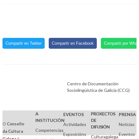
Compartir en Twitter
Compartir en Facebook
Compartir por Wha
Centro de Documentación
Sociolingüística de Galicia (CCG)
A
PROXECTOS
EVENTOS
PRENSA
INSTITUCIÓN
DE
O
Consello
Actividades
Noticias
DIFUSIÓN
Competencias
da Cultura
Exposicións
Eventos
Culturagalega
Galega
é