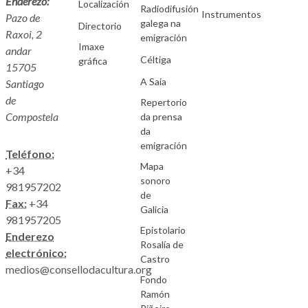
Enderezo:
Localización
Radiodifusión
Instrumentos
Pazo de
galega na
Directorio
Raxoi, 2
emigración
Imaxe
andar
Céltiga
gráfica
15705
A Saia
Santiago
de
Repertorio
Compostela
da prensa
da
emigración
Teléfono:
Mapa
+34
sonoro
981957202
de
Fax:
+34
Galicia
981957205
Epistolario
Enderezo
Rosalía de
electrónico:
Castro
medios@consellodacultura.org
Fondo
Ramón