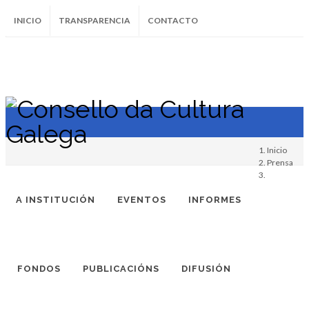
INICIO
TRANSPARENCIA
CONTACTO
SUBSCRÍBETE AO BOLETÍN
Instagram
Facebook
Twitter
Soundcloud
Youtube
+34.981.9572
correo@
Inicio
Prensa
A INSTITUCIÓN
EVENTOS
INFORMES
FONDOS
PUBLICACIÓNS
DIFUSIÓN