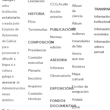
Lexislación
CCG.Acolle
Álbum
unha
TRANSPAR
da
Acción
institución
HISTORIA
ciencia
Información
exterior
estatutaria
Fitos
institucional
Álbum
creada polo
de
Información
Estatuto de
Testemuñas
PUBLICACIÓNS
mulleres
económica
Autonomía
Normas
Irmandades
de Galicia
Información
de
COMPOSICIÓN
da fala
sobre o
para
edición
Presidencia
persoal
promover e
Vento
Comisión
que zoa
difundir a
ASESORIA
executiva
lingua e a
Roteiros
Informes
Plenario
cultura
Mapa
Observatorio
galega e
Seccións
cultural
asesorar
ás
Arquivos
Escolas da
Administracións
EXPOSICIÓNS
emigración
Comisión
neses
técnicas
Atalaia
ámbitos
FONDOS
DOCUMENTAIS
LOIA