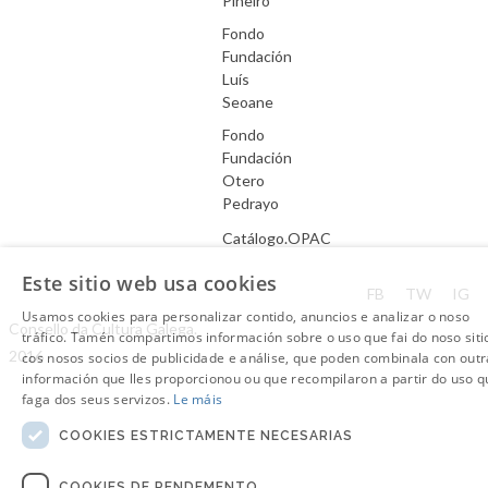
Piñeiro
Fondo
Fundación
Luís
Seoane
Fondo
Fundación
Otero
Pedrayo
Catálogo.OPAC
Este sitio web usa cookies
Aviso Legal
FB
TW
IG
Usamos cookies para personalizar contido, anuncios e analizar o noso
Consello da Cultura Galega.
tráfico. Tamén compartimos información sobre o uso que fai do noso siti
2016
cos nosos socios de publicidade e análise, que poden combinala con outr
información que lles proporcionou ou que recompilaron a partir do uso q
faga dos seus servizos.
Le máis
COOKIES ESTRICTAMENTE NECESARIAS
COOKIES DE RENDEMENTO