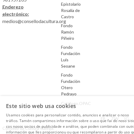
Epistolario
Enderezo
Rosalía de
electrónico:
Castro
medios@consellodacultura.org
Fondo
Ramón
Piñeiro
Fondo
Fundación
Luís
Seoane
Fondo
Fundación
Otero
Pedrayo
Catálogo.OPAC
Este sitio web usa cookies
Usamos cookies para personalizar contido, anuncios e analizar o noso
Aviso Legal
FB
TW
IG
tráfico. Tamén compartimos información sobre o uso que fai do noso siti
cos nosos socios de publicidade e análise, que poden combinala con outr
Consello da Cultura Galega.
información que lles proporcionou ou que recompilaron a partir do uso q