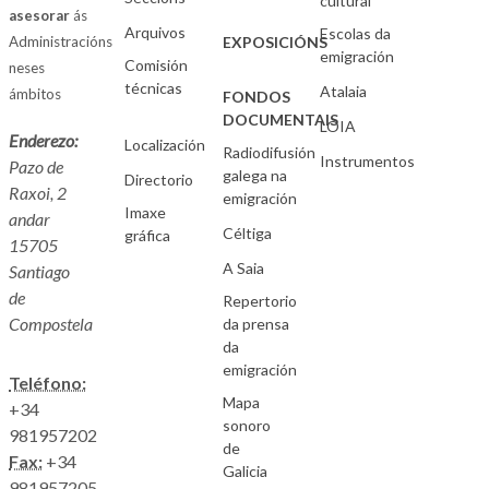
cultural
asesorar
ás
Arquivos
Escolas da
Administracións
EXPOSICIÓNS
emigración
Comisión
neses
técnicas
Atalaia
ámbitos
FONDOS
DOCUMENTAIS
LOIA
Enderezo:
Localización
Radiodifusión
Instrumentos
Pazo de
galega na
Directorio
Raxoi, 2
emigración
Imaxe
andar
Céltiga
gráfica
15705
A Saia
Santiago
de
Repertorio
Compostela
da prensa
da
emigración
Teléfono:
Mapa
+34
sonoro
981957202
de
Fax:
+34
Galicia
981957205