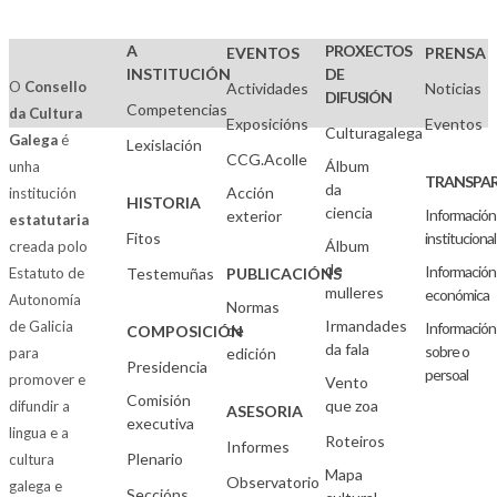
A
PROXECTOS
EVENTOS
PRENSA
INSTITUCIÓN
DE
O
Consello
Actividades
Noticias
DIFUSIÓN
Competencias
da Cultura
Exposicións
Eventos
Culturagalega
Galega
é
Lexislación
CCG.Acolle
Álbum
unha
TRANSPAR
da
Acción
institución
HISTORIA
ciencia
Información
exterior
estatutaria
Fitos
institucional
Álbum
creada polo
de
Información
Estatuto de
Testemuñas
PUBLICACIÓNS
mulleres
económica
Autonomía
Normas
Irmandades
de Galicia
Información
de
COMPOSICIÓN
da fala
sobre o
para
edición
Presidencia
persoal
promover e
Vento
Comisión
que zoa
difundir a
ASESORIA
executiva
lingua e a
Roteiros
Informes
Plenario
cultura
Mapa
Observatorio
galega e
Seccións