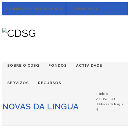
CONSELLO DA CULTURA GALEGA
TRANSPARENCIA
CONTACTO
Facebook
Twitter
Soundcloud
Youtube
+34.981.9572
correo@
SOBRE O CDSG
FONDOS
ACTIVIDADE
SERVIZOS
RECURSOS
Inicio
CDSG-CCG
NOVAS DA LINGUA
Novas da lingua