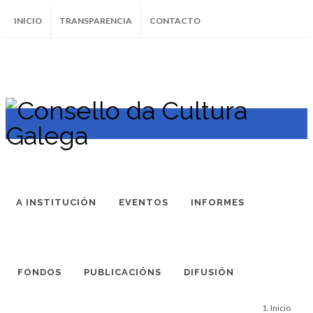
INICIO
TRANSPARENCIA
CONTACTO
SUBSCRÍBETE AO BOLETÍN
Instagram
Facebook
Twitter
Soundcloud
Youtube
+34.981.9572
correo@
A INSTITUCIÓN
EVENTOS
INFORMES
FONDOS
PUBLICACIÓNS
DIFUSIÓN
Inicio