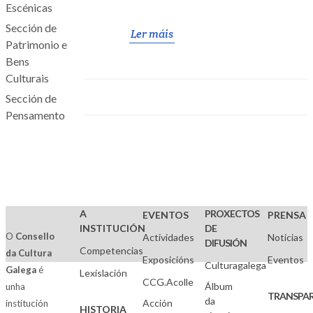
Escénicas
Sección de
Ler máis
Patrimonio e
Bens
Culturais
Sección de
Pensamento
A
PROXECTOS
EVENTOS
PRENSA
INSTITUCIÓN
DE
O
Consello
Actividades
Noticias
DIFUSIÓN
Competencias
da Cultura
Exposicións
Eventos
Culturagalega
Galega
é
Lexislación
CCG.Acolle
Álbum
unha
TRANSPAR
da
Acción
institución
HISTORIA