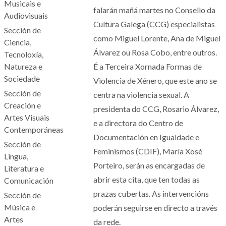
Musicais e
falarán mañá martes no Consello da
Audiovisuais
Cultura Galega (CCG) especialistas
Sección de
como Miguel Lorente, Ana de Miguel
Ciencia,
Álvarez ou Rosa Cobo, entre outros.
Tecnoloxía,
Natureza e
É a Terceira Xornada Formas de
Sociedade
Violencia de Xénero, que este ano se
Sección de
centra na violencia sexual. A
Creación e
presidenta do CCG, Rosario Álvarez,
Artes Visuais
e a directora do Centro de
Contemporáneas
Documentación en Igualdade e
Sección de
Feminismos (CDIF), María Xosé
Lingua,
Porteiro, serán as encargadas de
Literatura e
abrir esta cita, que ten todas as
Comunicación
prazas cubertas. As intervencións
Sección de
Música e
poderán seguirse en directo a través
Artes
da rede.