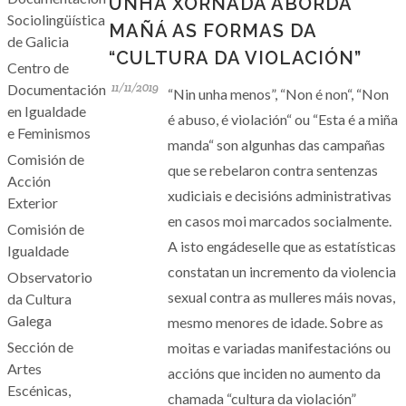
UNHA XORNADA ABORDA
Sociolingüística
MAÑÁ AS FORMAS DA
de Galicia
“CULTURA DA VIOLACIÓN”
Centro de
11/11/2019
Documentación
“Nin unha menos”, “Non é non“, “Non
en Igualdade
é abuso, é violación“ ou “Esta é a miña
e Feminismos
manda“ son algunhas das campañas
Comisión de
que se rebelaron contra sentenzas
Acción
xudiciais e decisións administrativas
Exterior
en casos moi marcados socialmente.
Comisión de
A isto engádeselle que as estatísticas
Igualdade
constatan un incremento da violencia
Observatorio
sexual contra as mulleres máis novas,
da Cultura
Galega
mesmo menores de idade. Sobre as
Sección de
moitas e variadas manifestacións ou
Artes
accións que inciden no aumento da
Escénicas,
chamada “cultura da violación”