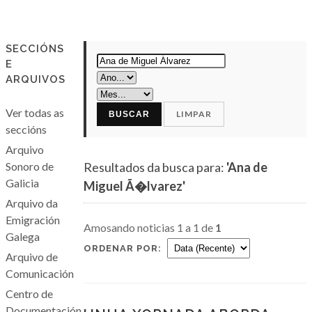
SECCIÓNS
E
ARQUIVOS
Ver todas as
LIMPAR
BUSCAR
seccións
Arquivo
Sonoro de
Resultados da busca para:
'Ana de
Galicia
Miguel Ã�lvarez'
Arquivo da
Emigración
Amosando noticias 1 a 1 de
1
Galega
ORDENAR POR:
Arquivo de
Comunicación
Centro de
Documentación