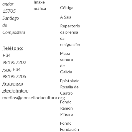
Imaxe
andar
Céltiga
gráfica
15705
A Saia
Santiago
de
Repertorio
Compostela
da prensa
da
emigración
Teléfono:
Mapa
+34
sonoro
981957202
de
Fax:
+34
Galicia
981957205
Epistolario
Enderezo
Rosalía de
electrónico:
Castro
medios@consellodacultura.org
Fondo
Ramón
Piñeiro
Fondo
Fundación