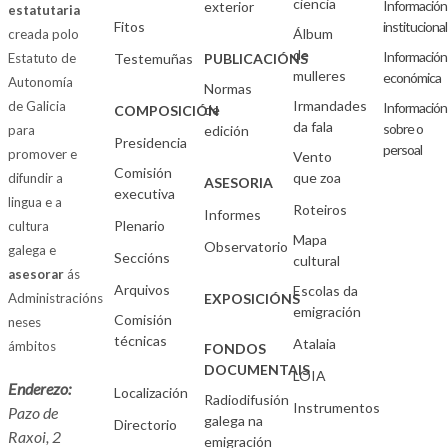
ciencia
Información
exterior
estatutaria
Fitos
institucional
Álbum
creada polo
de
Información
Estatuto de
Testemuñas
PUBLICACIÓNS
mulleres
económica
Autonomía
Normas
Irmandades
de Galicia
Información
de
COMPOSICIÓN
da fala
sobre o
para
edición
Presidencia
persoal
promover e
Vento
Comisión
que zoa
difundir a
ASESORIA
executiva
lingua e a
Roteiros
Informes
Plenario
cultura
Mapa
Observatorio
galega e
Seccións
cultural
asesorar
ás
Arquivos
Escolas da
Administracións
EXPOSICIÓNS
emigración
Comisión
neses
técnicas
Atalaia
ámbitos
FONDOS
DOCUMENTAIS
LOIA
Enderezo:
Localización
Radiodifusión
Instrumentos
Pazo de
galega na
Directorio
Raxoi, 2
emigración