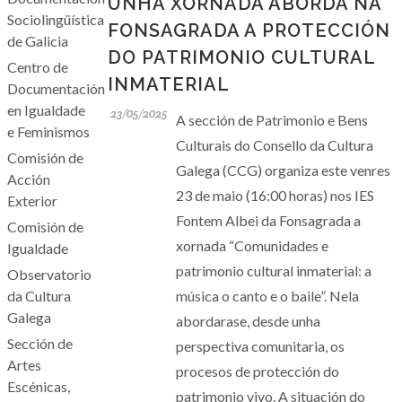
UNHA XORNADA ABORDA NA
Sociolingüística
FONSAGRADA A PROTECCIÓN
de Galicia
DO PATRIMONIO CULTURAL
Centro de
INMATERIAL
Documentación
en Igualdade
23/05/2025
A sección de Patrimonio e Bens
e Feminismos
Culturais do Consello da Cultura
Comisión de
Galega (CCG) organiza este venres
Acción
23 de maio (16:00 horas) nos IES
Exterior
Fontem Albei da Fonsagrada a
Comisión de
xornada “Comunidades e
Igualdade
patrimonio cultural inmaterial: a
Observatorio
da Cultura
música o canto e o baile”. Nela
Galega
abordarase, desde unha
Sección de
perspectiva comunitaria, os
Artes
procesos de protección do
Escénicas,
patrimonio vivo. A situación do