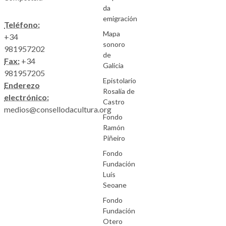
da
emigración
Teléfono:
Mapa
+34
sonoro
981957202
de
Fax:
+34
Galicia
981957205
Epistolario
Enderezo
Rosalía de
electrónico:
Castro
medios@consellodacultura.org
Fondo
Ramón
Piñeiro
Fondo
Fundación
Luís
Seoane
Fondo
Fundación
Otero