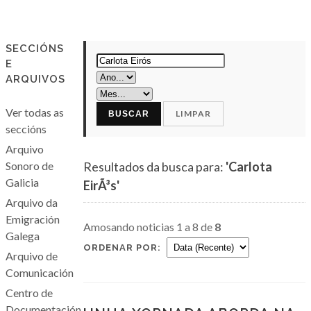
SECCIÓNS
E
ARQUIVOS
Ver todas as
LIMPAR
BUSCAR
seccións
Arquivo
Sonoro de
Resultados da busca para:
'Carlota
Galicia
EirÃ³s'
Arquivo da
Emigración
Amosando noticias 1 a 8 de
8
Galega
ORDENAR POR:
Arquivo de
Comunicación
Centro de
Documentación