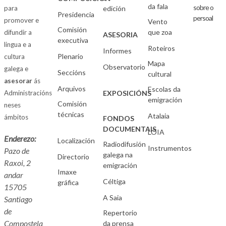
da fala
sobre o
para
edición
Presidencia
persoal
promover e
Vento
Comisión
que zoa
difundir a
ASESORIA
executiva
lingua e a
Roteiros
Informes
Plenario
cultura
Mapa
Observatorio
galega e
Seccións
cultural
asesorar
ás
Arquivos
Escolas da
Administracións
EXPOSICIÓNS
emigración
Comisión
neses
técnicas
Atalaia
ámbitos
FONDOS
DOCUMENTAIS
LOIA
Enderezo:
Localización
Radiodifusión
Instrumentos
Pazo de
galega na
Directorio
Raxoi, 2
emigración
Imaxe
andar
Céltiga
gráfica
15705
A Saia
Santiago
de
Repertorio
Compostela
da prensa