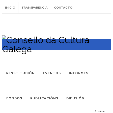
INICIO
TRANSPARENCIA
CONTACTO
SUBSCRÍBETE AO BOLETÍN
Instagram
Facebook
Twitter
Soundcloud
Youtube
+34.981.9572
correo@
A INSTITUCIÓN
EVENTOS
INFORMES
FONDOS
PUBLICACIÓNS
DIFUSIÓN
Inicio