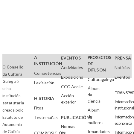
A
PROXECTOS
EVENTOS
PRENSA
INSTITUCIÓN
DE
O
Consello
Actividades
Noticias
DIFUSIÓN
Competencias
da Cultura
Exposicións
Eventos
Culturagalega
Galega
é
Lexislación
CCG.Acolle
Álbum
unha
TRANSPAR
da
Acción
institución
HISTORIA
ciencia
Información
exterior
estatutaria
Fitos
institucional
Álbum
creada polo
de
Información
Estatuto de
Testemuñas
PUBLICACIÓNS
mulleres
económica
Autonomía
Normas
Irmandades
de Galicia
Información
de
COMPOSICIÓN