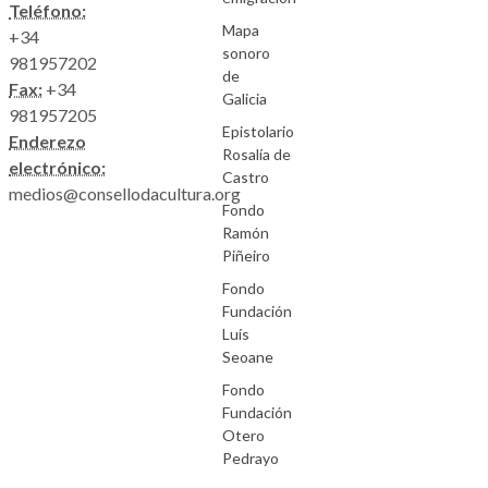
Teléfono:
Mapa
+34
sonoro
981957202
de
Fax:
+34
Galicia
981957205
Epistolario
Enderezo
Rosalía de
electrónico:
Castro
medios@consellodacultura.org
Fondo
Ramón
Piñeiro
Fondo
Fundación
Luís
Seoane
Fondo
Fundación
Otero
Pedrayo