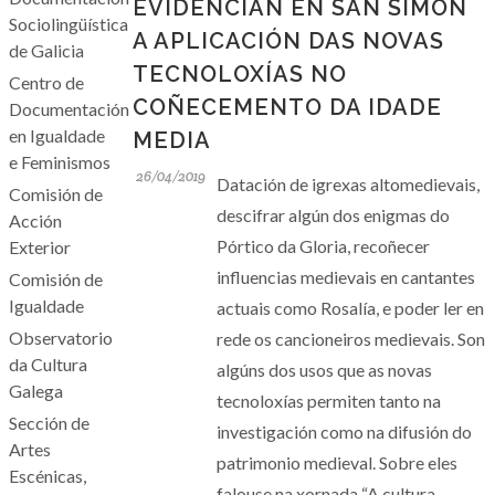
EVIDENCIAN EN SAN SIMÓN
Sociolingüística
A APLICACIÓN DAS NOVAS
de Galicia
TECNOLOXÍAS NO
Centro de
COÑECEMENTO DA IDADE
Documentación
en Igualdade
MEDIA
e Feminismos
26/04/2019
Datación de igrexas altomedievais,
Comisión de
descifrar algún dos enigmas do
Acción
Pórtico da Gloria, recoñecer
Exterior
influencias medievais en cantantes
Comisión de
Igualdade
actuais como Rosalía, e poder ler en
Observatorio
rede os cancioneiros medievais. Son
da Cultura
algúns dos usos que as novas
Galega
tecnoloxías permiten tanto na
Sección de
investigación como na difusión do
Artes
patrimonio medieval. Sobre eles
Escénicas,
falouse na xornada “A cultura