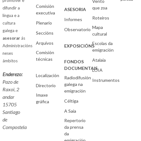
promover e
Vento
Comisión
que zoa
difundir a
ASESORIA
executiva
lingua e a
Roteiros
Informes
Plenario
cultura
Mapa
Observatorio
galega e
Seccións
cultural
asesorar
ás
Arquivos
Escolas da
Administracións
EXPOSICIÓNS
emigración
Comisión
neses
técnicas
Atalaia
ámbitos
FONDOS
DOCUMENTAIS
LOIA
Enderezo:
Localización
Radiodifusión
Instrumentos
Pazo de
galega na
Directorio
Raxoi, 2
emigración
Imaxe
andar
Céltiga
gráfica
15705
A Saia
Santiago
de
Repertorio
Compostela
da prensa
da
emigración