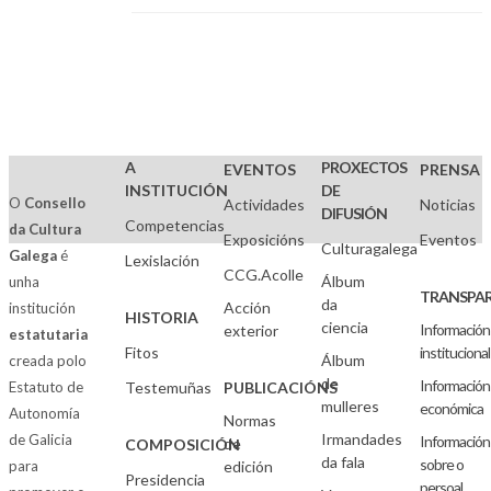
A
PROXECTOS
EVENTOS
PRENSA
INSTITUCIÓN
DE
O
Consello
Actividades
Noticias
DIFUSIÓN
Competencias
da Cultura
Exposicións
Eventos
Culturagalega
Galega
é
Lexislación
CCG.Acolle
Álbum
unha
TRANSPAR
da
Acción
institución
HISTORIA
ciencia
Información
exterior
estatutaria
Fitos
institucional
Álbum
creada polo
de
Información
Estatuto de
Testemuñas
PUBLICACIÓNS
mulleres
económica
Autonomía
Normas
Irmandades
de Galicia
Información
de
COMPOSICIÓN
da fala
sobre o
para
edición
Presidencia
persoal