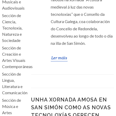
Musicais e
medieval á luz das novas
Audiovisuais
tecnoloxías” que o Consello da
Sección de
Cultura Galega, coa colaboración
Ciencia,
Tecnoloxía,
do Concello de Redondela,
Natureza e
desenvolveu ao longo de todo o día
Sociedade
na illa de San Simón.
Sección de
Creación e
Ler máis
Artes Visuais
Contemporáneas
Sección de
Lingua,
Literatura e
Comunicación
UNHA XORNADA AMOSA EN
Sección de
Música e
SAN SIMÓN COMO AS NOVAS
Artes
TECNOLOXÍAS OFRECEN