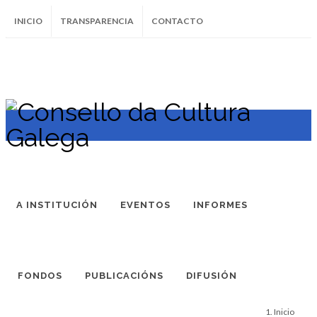
INICIO
TRANSPARENCIA
CONTACTO
SUBSCRÍBETE AO BOLETÍN
Instagram
Facebook
Twitter
Soundcloud
Youtube
+34.981.9572
correo@
A INSTITUCIÓN
EVENTOS
INFORMES
FONDOS
PUBLICACIÓNS
DIFUSIÓN
Inicio