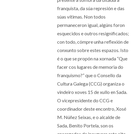
franquista, da súa represión e das
súas vítimas. Non todos
permaneceron igual, algúns foron
esquecidos e outros resignificados;
con todo, cómpre unha reflexión de
conxunto sobre estes espazos. Isto
é o que se propón na xornada “Que
facer cos lugares de memoria do
franquismo?” que o Consello da
Cultura Galega (CCG) organiza o
vindeiro xoves 15 de xullo en Sada.
O vicepresidente do CCG e
coordinador deste encontro, Xosé
M. Núñez Seixas, e o alcalde de
Sada, Benito Portela, son os
encargados de inaugurar esta cita