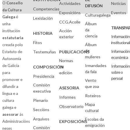
O
Consello
Actividades
Noticias
DIFUSIÓN
Competencias
da Cultura
Exposicións
Eventos
Culturagalega
Galega
é
Lexislación
CCG.Acolle
Álbum
unha
TRANSPAR
da
Acción
institución
HISTORIA
ciencia
Información
exterior
estatutaria
Fitos
institucional
Álbum
creada polo
de
Información
Estatuto de
Testemuñas
PUBLICACIÓNS
mulleres
económica
Autonomía
Normas
Irmandades
de Galicia
Información
de
COMPOSICIÓN
da fala
sobre o
para
edición
Presidencia
persoal
promover e
Vento
Comisión
que zoa
difundir a
ASESORIA
executiva
lingua e a
Roteiros
Informes
Plenario
cultura
Mapa
Observatorio
galega e
Seccións
cultural
asesorar
ás
Arquivos
Escolas da
Administracións
EXPOSICIÓNS
emigración
Comisión
neses