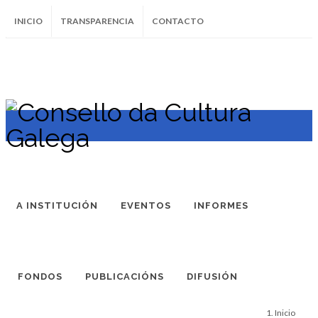
INICIO
TRANSPARENCIA
CONTACTO
SUBSCRÍBETE AO BOLETÍN
Instagram
Facebook
Twitter
Soundcloud
Youtube
+34.981.9572
correo@
A INSTITUCIÓN
EVENTOS
INFORMES
FONDOS
PUBLICACIÓNS
DIFUSIÓN
Inicio