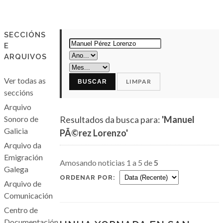
SECCIÓNS
E
ARQUIVOS
Ver todas as
LIMPAR
BUSCAR
seccións
Arquivo
Sonoro de
Resultados da busca para:
'Manuel
Galicia
PÃ©rez Lorenzo'
Arquivo da
Emigración
Amosando noticias 1 a 5 de
5
Galega
ORDENAR POR:
Arquivo de
Comunicación
Centro de
Documentación