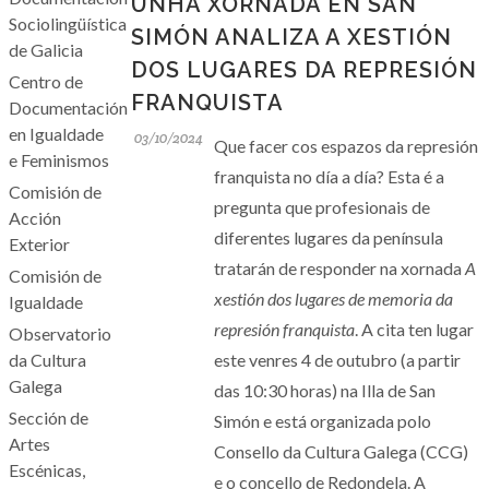
UNHA XORNADA EN SAN
Sociolingüística
SIMÓN ANALIZA A XESTIÓN
de Galicia
DOS LUGARES DA REPRESIÓN
Centro de
FRANQUISTA
Documentación
en Igualdade
03/10/2024
Que facer cos espazos da represión
e Feminismos
franquista no día a día? Esta é a
Comisión de
pregunta que profesionais de
Acción
diferentes lugares da península
Exterior
tratarán de responder na xornada
A
Comisión de
xestión dos lugares de memoria da
Igualdade
represión franquista
. A cita ten lugar
Observatorio
da Cultura
este venres 4 de outubro (a partir
Galega
das 10:30 horas) na Illa de San
Sección de
Simón e está organizada polo
Artes
Consello da Cultura Galega (CCG)
Escénicas,
e o concello de Redondela. A