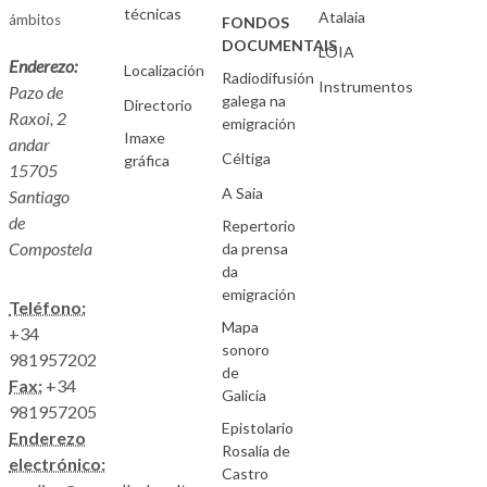
técnicas
Atalaia
ámbitos
FONDOS
DOCUMENTAIS
LOIA
Enderezo:
Localización
Radiodifusión
Instrumentos
Pazo de
galega na
Directorio
Raxoi, 2
emigración
Imaxe
andar
Céltiga
gráfica
15705
A Saia
Santiago
de
Repertorio
Compostela
da prensa
da
emigración
Teléfono:
Mapa
+34
sonoro
981957202
de
Fax:
+34
Galicia
981957205
Epistolario
Enderezo
Rosalía de
electrónico:
Castro