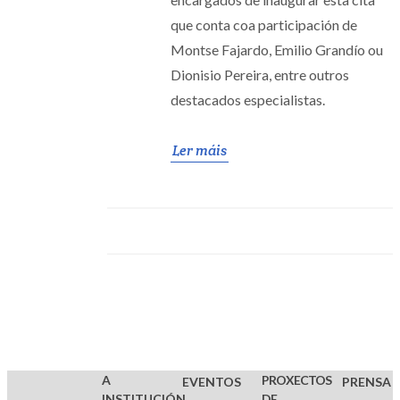
que conta coa participación de
Montse Fajardo, Emilio Grandío ou
Dionisio Pereira, entre outros
destacados especialistas.
Ler máis
A
PROXECTOS
EVENTOS
PRENSA
INSTITUCIÓN
DE