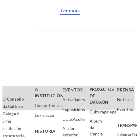
Ler máis
A
PROXECTOS
EVENTOS
PRENSA
INSTITUCIÓN
DE
O
Consello
Actividades
Noticias
DIFUSIÓN
Competencias
da Cultura
Exposicións
Eventos
Culturagalega
Galega
é
Lexislación
CCG.Acolle
Álbum
unha
TRANSPAR
da
Acción
institución
HISTORIA
ciencia
Información
exterior
estatutaria