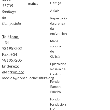
Céltiga
gráfica
15705
A Saia
Santiago
de
Repertorio
Compostela
da prensa
da
emigración
Teléfono:
Mapa
+34
sonoro
981957202
de
Fax:
+34
Galicia
981957205
Epistolario
Enderezo
Rosalía de
electrónico:
Castro
medios@consellodacultura.org
Fondo
Ramón
Piñeiro
Fondo
Fundación
Luís