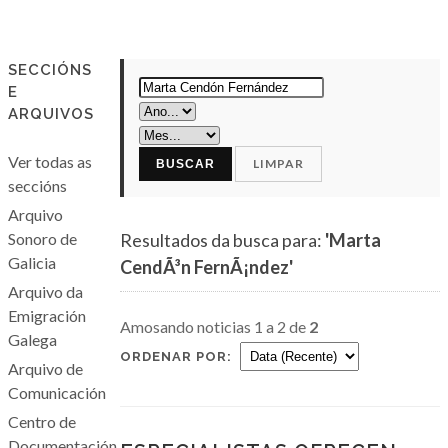
SECCIÓNS
E
ARQUIVOS
Ver todas as
LIMPAR
BUSCAR
seccións
Arquivo
Sonoro de
Resultados da busca para:
'Marta
Galicia
CendÃ³n FernÃ¡ndez'
Arquivo da
Emigración
Amosando noticias 1 a 2 de
2
Galega
ORDENAR POR:
Arquivo de
Comunicación
Centro de
Documentación