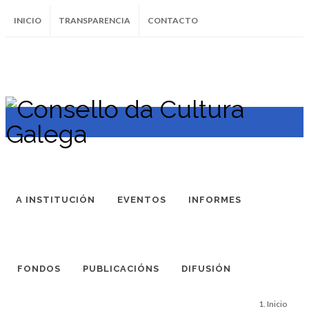
INICIO
TRANSPARENCIA
CONTACTO
SUBSCRÍBETE AO BOLETÍN
Instagram
Facebook
Twitter
Soundcloud
Youtube
+34.981.9572
correo@
A INSTITUCIÓN
EVENTOS
INFORMES
FONDOS
PUBLICACIÓNS
DIFUSIÓN
Inicio