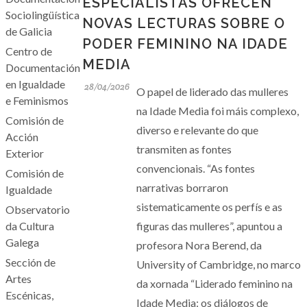
ESPECIALISTAS OFRECEN
Sociolingüística
NOVAS LECTURAS SOBRE O
de Galicia
PODER FEMININO NA IDADE
Centro de
MEDIA
Documentación
en Igualdade
28/04/2026
O papel de liderado das mulleres
e Feminismos
na Idade Media foi máis complexo,
Comisión de
diverso e relevante do que
Acción
transmiten as fontes
Exterior
convencionais. “As fontes
Comisión de
narrativas borraron
Igualdade
sistematicamente os perfís e as
Observatorio
da Cultura
figuras das mulleres”, apuntou a
Galega
profesora Nora Berend, da
Sección de
University of Cambridge, no marco
Artes
da xornada “Liderado feminino na
Escénicas,
Idade Media: os diálogos de