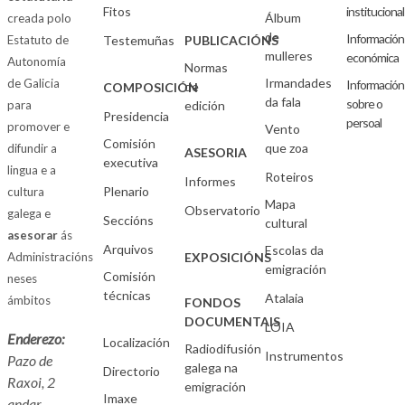
Fitos
institucional
Álbum
creada polo
de
Información
Estatuto de
Testemuñas
PUBLICACIÓNS
mulleres
económica
Autonomía
Normas
Irmandades
de Galicia
Información
de
COMPOSICIÓN
da fala
sobre o
para
edición
Presidencia
persoal
promover e
Vento
Comisión
que zoa
difundir a
ASESORIA
executiva
lingua e a
Roteiros
Informes
Plenario
cultura
Mapa
Observatorio
galega e
Seccións
cultural
asesorar
ás
Arquivos
Escolas da
Administracións
EXPOSICIÓNS
emigración
Comisión
neses
técnicas
Atalaia
ámbitos
FONDOS
DOCUMENTAIS
LOIA
Enderezo:
Localización
Radiodifusión
Instrumentos
Pazo de
galega na
Directorio
Raxoi, 2
emigración
Imaxe
andar