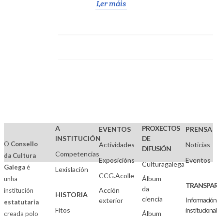
Ler máis
A
PROXECTOS
EVENTOS
PRENSA
INSTITUCIÓN
DE
O
Consello
Actividades
Noticias
DIFUSIÓN
Competencias
da Cultura
Exposicións
Eventos
Culturagalega
Galega
é
Lexislación
CCG.Acolle
Álbum
unha
TRANSPAR
da
Acción
institución
HISTORIA
ciencia
Información
exterior
estatutaria
Fitos
institucional
Álbum
creada polo