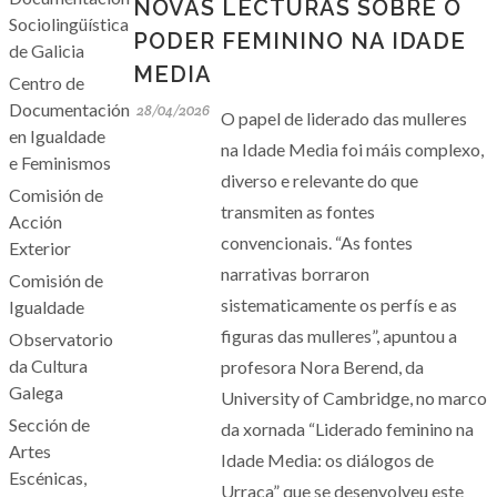
NOVAS LECTURAS SOBRE O
Sociolingüística
PODER FEMININO NA IDADE
de Galicia
MEDIA
Centro de
Documentación
28/04/2026
O papel de liderado das mulleres
en Igualdade
na Idade Media foi máis complexo,
e Feminismos
diverso e relevante do que
Comisión de
transmiten as fontes
Acción
convencionais. “As fontes
Exterior
narrativas borraron
Comisión de
sistematicamente os perfís e as
Igualdade
figuras das mulleres”, apuntou a
Observatorio
da Cultura
profesora Nora Berend, da
Galega
University of Cambridge, no marco
Sección de
da xornada “Liderado feminino na
Artes
Idade Media: os diálogos de
Escénicas,
Urraca” que se desenvolveu este