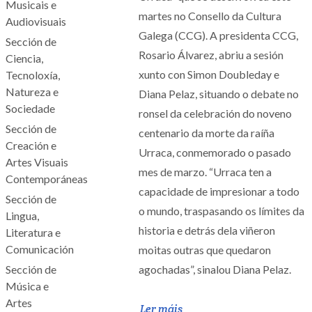
Musicais e
martes no Consello da Cultura
Audiovisuais
Galega (CCG). A presidenta CCG,
Sección de
Rosario Álvarez, abriu a sesión
Ciencia,
xunto con Simon Doubleday e
Tecnoloxía,
Natureza e
Diana Pelaz, situando o debate no
Sociedade
ronsel da celebración do noveno
Sección de
centenario da morte da raíña
Creación e
Urraca, conmemorado o pasado
Artes Visuais
mes de marzo. “Urraca ten a
Contemporáneas
capacidade de impresionar a todo
Sección de
o mundo, traspasando os límites da
Lingua,
historia e detrás dela viñeron
Literatura e
Comunicación
moitas outras que quedaron
Sección de
agochadas”, sinalou Diana Pelaz.
Música e
Artes
Ler máis