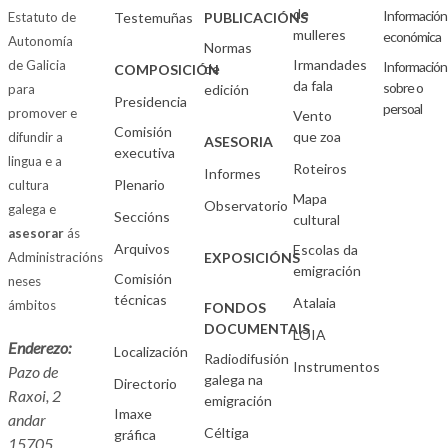
de
Información
Estatuto de
Testemuñas
PUBLICACIÓNS
mulleres
económica
Autonomía
Normas
Irmandades
de Galicia
Información
de
COMPOSICIÓN
da fala
sobre o
para
edición
Presidencia
persoal
promover e
Vento
Comisión
que zoa
difundir a
ASESORIA
executiva
lingua e a
Roteiros
Informes
Plenario
cultura
Mapa
Observatorio
galega e
Seccións
cultural
asesorar
ás
Arquivos
Escolas da
Administracións
EXPOSICIÓNS
emigración
Comisión
neses
técnicas
Atalaia
ámbitos
FONDOS
DOCUMENTAIS
LOIA
Enderezo:
Localización
Radiodifusión
Instrumentos
Pazo de
galega na
Directorio
Raxoi, 2
emigración
Imaxe
andar
Céltiga
gráfica
15705