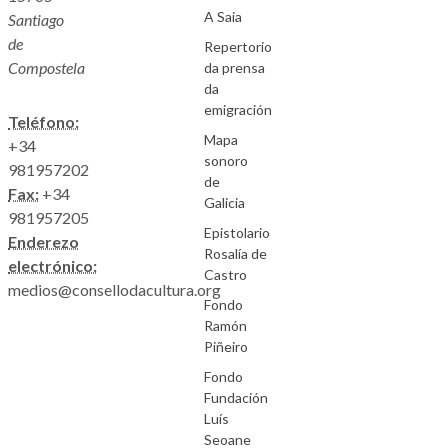
A Saia
Santiago
de
Repertorio
Compostela
da prensa
da
emigración
Teléfono:
Mapa
+34
sonoro
981957202
de
Fax:
+34
Galicia
981957205
Epistolario
Enderezo
Rosalía de
electrónico:
Castro
medios@consellodacultura.org
Fondo
Ramón
Piñeiro
Fondo
Fundación
Luís
Seoane