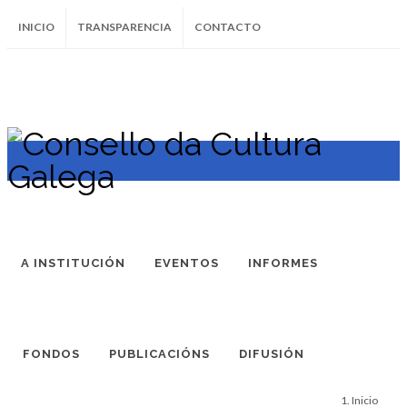
INICIO
TRANSPARENCIA
CONTACTO
SUBSCRÍBETE AO BOLETÍN
Instagram
Facebook
Twitter
Soundcloud
Youtube
+34.981.9572
correo@
A INSTITUCIÓN
EVENTOS
INFORMES
FONDOS
PUBLICACIÓNS
DIFUSIÓN
Inicio