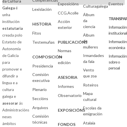
Competencias
da Cultura
Exposicións
Eventos
Culturagalega
Galega
é
Lexislación
CCG.Acolle
Álbum
unha
TRANSPAR
da
Acción
institución
HISTORIA
ciencia
Información
exterior
estatutaria
Fitos
institucional
Álbum
creada polo
de
Información
Estatuto de
Testemuñas
PUBLICACIÓNS
mulleres
económica
Autonomía
Normas
Irmandades
de Galicia
Información
de
COMPOSICIÓN
da fala
sobre o
para
edición
Presidencia
persoal
promover e
Vento
Comisión
que zoa
difundir a
ASESORIA
executiva
lingua e a
Roteiros
Informes
Plenario
cultura
Mapa
Observatorio
galega e
Seccións
cultural
asesorar
ás
Arquivos
Escolas da
Administracións
EXPOSICIÓNS
emigración
Comisión
neses
técnicas
Atalaia
ámbitos
FONDOS