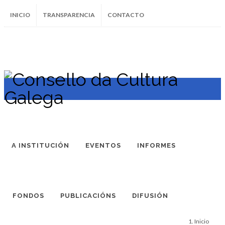
INICIO
TRANSPARENCIA
CONTACTO
SUBSCRÍBETE AO BOLETÍN
Instagram
Facebook
Twitter
Soundcloud
Youtube
+34.981.9572
correo@
A INSTITUCIÓN
EVENTOS
INFORMES
FONDOS
PUBLICACIÓNS
DIFUSIÓN
Inicio