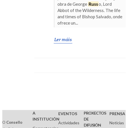
obra de George
Russ
o, Lord
Abbot of the Wilderness. The life
and times of Bishop Salvado, onde
ofrece un...
Ler máis
A
PROXECTOS
EVENTOS
PRENSA
INSTITUCIÓN
DE
O
Consello
Actividades
Noticias
DIFUSIÓN