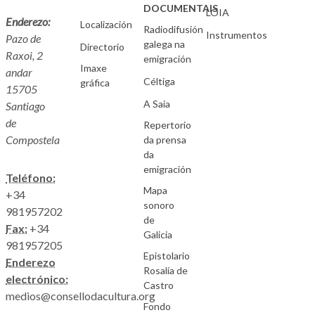
DOCUMENTAIS
LOIA
Enderezo:
Localización
Radiodifusión
Instrumentos
Pazo de
galega na
Directorio
Raxoi, 2
emigración
Imaxe
andar
Céltiga
gráfica
15705
A Saia
Santiago
de
Repertorio
Compostela
da prensa
da
emigración
Teléfono:
Mapa
+34
sonoro
981957202
de
Fax:
+34
Galicia
981957205
Epistolario
Enderezo
Rosalía de
electrónico:
Castro
medios@consellodacultura.org
Fondo