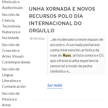
Musicais e
Audiovisuais
UNHA XORNADA E NOVOS
Sección de
RECURSOS POLO DÍA
Ciencia,
INTERNACIONAL DO
Tecnoloxía,
ORGULLO
Natureza e
Sociedade
18/06/2025
...de moderadora neste espazo de
Sección de
encontro. A xornada pecharase
cunha intervención artística da
Creación e
man de
Russ
, artista sonora e DJ,
Artes Visuais
que ofrecerá unha experiencia
Contemporáneas
sensorial a modo de peche
Sección de
simbólico e...
Lingua,
Literatura e
Ler máis
Comunicación
Sección de
Música e
Artes