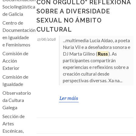
CON ORGULLO” REFLEXIONA
Sociolingüística
SOBRE A DIVERSIDADE
de Galicia
SEXUAL NO ÁMBITO
Centro de
CULTURAL
Documentación
en Igualdade
17/06/2026
...multimedia Lucía Aldao, a poeta
e Feminismos
Nuria Vil e a deseñadora sonora e
Comisión de
DJ Marta Gilino (
Russ
). As
Acción
participantes compartirán
experiencias e reflexións sobre a
Exterior
creación cultural desde
Comisión de
perspectivas diversas. Xa na...
Igualdade
Observatorio
Ler máis
da Cultura
Galega
Sección de
Artes
Escénicas,