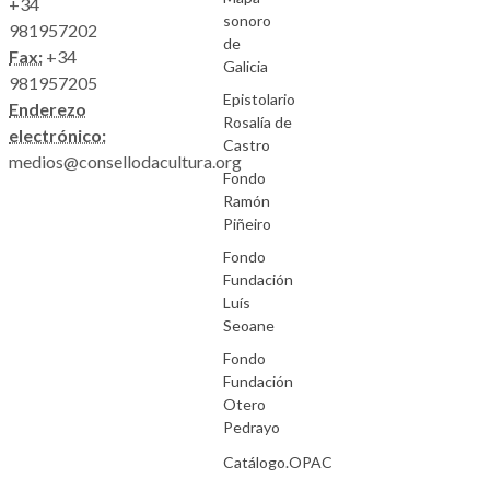
+34
sonoro
981957202
de
Fax:
+34
Galicia
981957205
Epistolario
Enderezo
Rosalía de
electrónico:
Castro
medios@consellodacultura.org
Fondo
Ramón
Piñeiro
Fondo
Fundación
Luís
Seoane
Fondo
Fundación
Otero
Pedrayo
Catálogo.OPAC