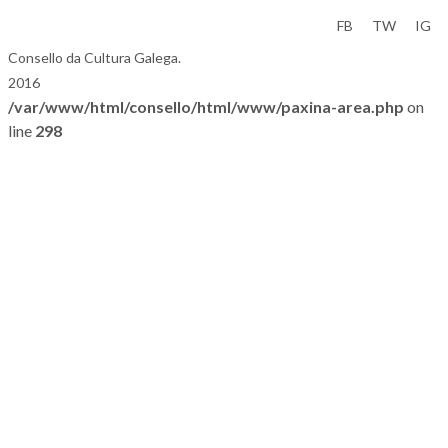
Aviso Legal
FB
TW
IG
Consello da Cultura Galega.
2016
/var/www/html/consello/html/www/paxina-area.php
on
line
298