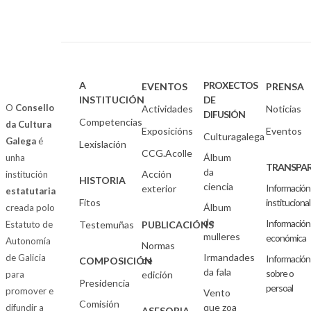
A
PROXECTOS
EVENTOS
PRENSA
INSTITUCIÓN
DE
O
Consello
Actividades
Noticias
DIFUSIÓN
Competencias
da Cultura
Exposicións
Eventos
Culturagalega
Galega
é
Lexislación
CCG.Acolle
Álbum
unha
TRANSPAR
da
Acción
institución
HISTORIA
ciencia
Información
exterior
estatutaria
Fitos
institucional
Álbum
creada polo
de
Información
Estatuto de
Testemuñas
PUBLICACIÓNS
mulleres
económica
Autonomía
Normas
Irmandades
de Galicia
Información
de
COMPOSICIÓN
da fala
sobre o
para
edición
Presidencia
persoal
promover e
Vento
Comisión
que zoa
difundir a
ASESORIA