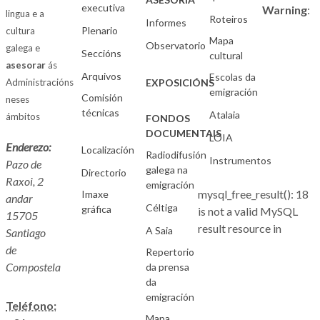
executiva
Warning
:
lingua e a
Roteiros
Informes
Plenario
cultura
Mapa
Observatorio
galega e
Seccións
cultural
asesorar
ás
Arquivos
Escolas da
Administracións
EXPOSICIÓNS
emigración
Comisión
neses
técnicas
Atalaia
ámbitos
FONDOS
DOCUMENTAIS
LOIA
Enderezo:
Localización
Radiodifusión
Instrumentos
Pazo de
galega na
Directorio
Raxoi, 2
emigración
mysql_free_result(): 18
Imaxe
andar
Céltiga
gráfica
is not a valid MySQL
15705
result resource in
A Saia
Santiago
de
Repertorio
Compostela
da prensa
da
emigración
Teléfono:
Mapa