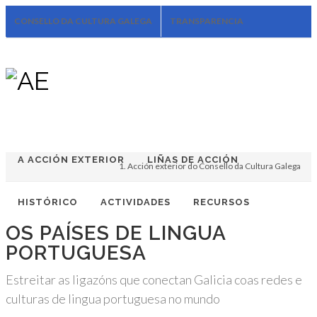
CONSELLO DA CULTURA GALEGA
TRANSPARENCIA
CONTACTO
Facebook
Twitter
Soundcloud
Youtube
+34.981.9572
correo@
A ACCIÓN EXTERIOR
LIÑAS DE ACCIÓN
Acción exterior do Consello da Cultura Galega
HISTÓRICO
ACTIVIDADES
RECURSOS
OS PAÍSES DE LINGUA
PORTUGUESA
Estreitar as ligazóns que conectan Galicia coas redes e
culturas de lingua portuguesa no mundo