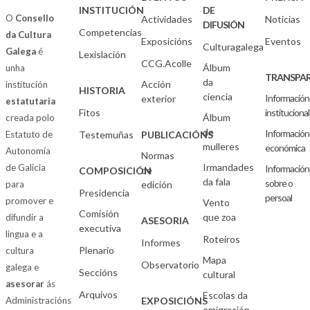
INSTITUCIÓN
DE
O
Consello
Actividades
Noticias
DIFUSIÓN
Competencias
da Cultura
Exposicións
Eventos
Culturagalega
Galega
é
Lexislación
CCG.Acolle
Álbum
unha
TRANSPAR
da
Acción
institución
HISTORIA
ciencia
Información
exterior
estatutaria
Fitos
institucional
Álbum
creada polo
de
Información
Estatuto de
Testemuñas
PUBLICACIÓNS
mulleres
económica
Autonomía
Normas
Irmandades
de Galicia
Información
de
COMPOSICIÓN
da fala
sobre o
para
edición
Presidencia
persoal
promover e
Vento
Comisión
que zoa
difundir a
ASESORIA
executiva
lingua e a
Roteiros
Informes
Plenario
cultura
Mapa
Observatorio
galega e
Seccións
cultural
asesorar
ás
Arquivos
Escolas da
Administracións
EXPOSICIÓNS
emigración