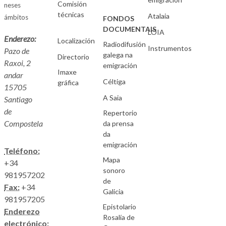
Comisión
neses
técnicas
Atalaia
ámbitos
FONDOS
DOCUMENTAIS
LOIA
Enderezo:
Localización
Radiodifusión
Instrumentos
Pazo de
galega na
Directorio
Raxoi, 2
emigración
Imaxe
andar
Céltiga
gráfica
15705
A Saia
Santiago
de
Repertorio
Compostela
da prensa
da
emigración
Teléfono:
Mapa
+34
sonoro
981957202
de
Fax:
+34
Galicia
981957205
Epistolario
Enderezo
Rosalía de
electrónico: