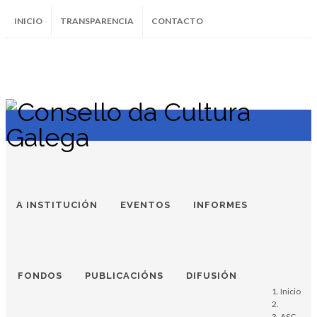
INICIO
TRANSPARENCIA
CONTACTO
SUBSCRÍBETE AO BOLETÍN
Instagram
Facebook
Twitter
Soundcloud
Youtube
+34.981.9572
correo@
A INSTITUCIÓN
EVENTOS
INFORMES
FONDOS
PUBLICACIÓNS
DIFUSIÓN
Inicio
ASG