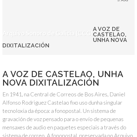
A VOZ DE
Arquivo Sonoro de Galicia (CCG)
CASTELAO,
UNHA NOVA
DIXITALIZACIÓN
A VOZ DE CASTELAO, UNHA
NOVA DIXITALIZACIÓN
En 1941, na Central de Correos de Bos Aires, Daniel
Alfonso Rodriguez Castelao fixo uso dunha singular
tecnoloxía da época: a fonopostal. Un sistema de
gravación de voz pensado para o envío de pequenas
mensaxes de audio en paquetes especiais a través do
sistema de correo. A fonopostal, preservada no Arquivo