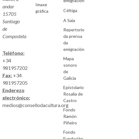
emigración
Imaxe
andar
Céltiga
gráfica
15705
A Saia
Santiago
de
Repertorio
Compostela
da prensa
da
emigración
Teléfono:
Mapa
+34
sonoro
981957202
de
Fax:
+34
Galicia
981957205
Epistolario
Enderezo
Rosalía de
electrónico:
Castro
medios@consellodacultura.org
Fondo
Ramón
Piñeiro
Fondo
Fundación