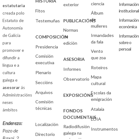
HISTORIA
ciencia
Información
exterior
estatutaria
Fitos
institucional
Álbum
creada polo
de
Información
Estatuto de
Testemuñas
PUBLICACIÓNS
mulleres
económica
Autonomía
Normas
Irmandades
de Galicia
Información
de
COMPOSICIÓN
da fala
sobre o
para
edición
Presidencia
persoal
promover e
Vento
Comisión
que zoa
difundir a
ASESORIA
executiva
lingua e a
Roteiros
Informes
Plenario
cultura
Mapa
Observatorio
galega e
Seccións
cultural
asesorar
ás
Arquivos
Escolas da
Administracións
EXPOSICIÓNS
emigración
Comisión
neses
técnicas
Atalaia
ámbitos
FONDOS
DOCUMENTAIS
LOIA
Enderezo:
Localización
Radiodifusión
Instrumentos
Pazo de
galega na
Directorio
Raxoi, 2