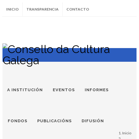
INICIO
TRANSPARENCIA
CONTACTO
SUBSCRÍBETE AO BOLETÍN
Instagram
Facebook
Twitter
Soundcloud
Youtube
+34.981.9572
correo@
A INSTITUCIÓN
EVENTOS
INFORMES
FONDOS
PUBLICACIÓNS
DIFUSIÓN
Inicio