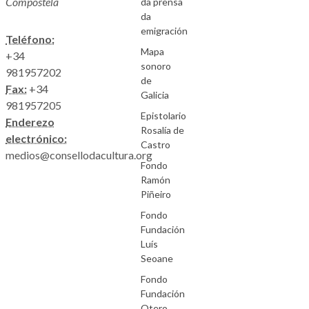
Compostela
da prensa
da
emigración
Teléfono:
Mapa
+34
sonoro
981957202
de
Fax:
+34
Galicia
981957205
Epistolario
Enderezo
Rosalía de
electrónico:
Castro
medios@consellodacultura.org
Fondo
Ramón
Piñeiro
Fondo
Fundación
Luís
Seoane
Fondo
Fundación
Otero