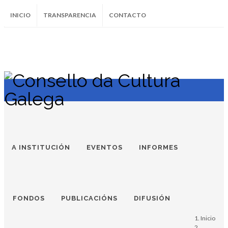
INICIO
TRANSPARENCIA
CONTACTO
SUBSCRÍBETE AO BOLETÍN
Instagram
Facebook
Twitter
Soundcloud
Youtube
+34.981.9572
correo@
A INSTITUCIÓN
EVENTOS
INFORMES
FONDOS
PUBLICACIÓNS
DIFUSIÓN
Inicio