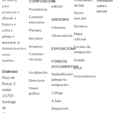
de Galicia
Información
de
COMPOSICIÓN
da fala
sobre o
para
edición
Presidencia
persoal
promover e
Vento
Comisión
que zoa
difundir a
ASESORIA
executiva
lingua e a
Roteiros
Informes
Plenario
cultura
Mapa
Observatorio
galega e
Seccións
cultural
asesorar
ás
Arquivos
Escolas da
Administracións
EXPOSICIÓNS
emigración
Comisión
neses
técnicas
Atalaia
ámbitos
FONDOS
DOCUMENTAIS
LOIA
Enderezo:
Localización
Radiodifusión
Instrumentos
Pazo de
galega na
Directorio
Raxoi, 2
emigración
Imaxe
andar
Céltiga
gráfica
15705
A Saia
Santiago
de
Repertorio