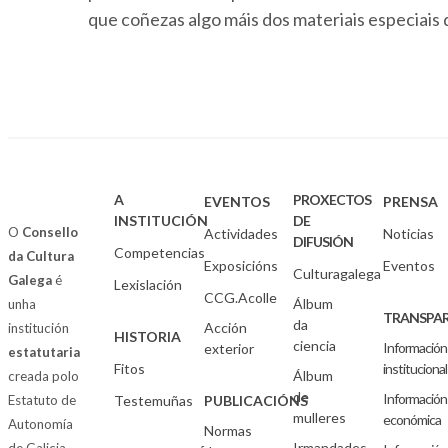
que coñezas algo máis dos materiais especiais
A
PROXECTOS
EVENTOS
PRENSA
INSTITUCIÓN
DE
O
Consello
Actividades
Noticias
DIFUSIÓN
Competencias
da Cultura
Exposicións
Eventos
Culturagalega
Galega
é
Lexislación
CCG.Acolle
Álbum
unha
TRANSPAR
da
Acción
institución
HISTORIA
ciencia
Información
exterior
estatutaria
Fitos
institucional
Álbum
creada polo
de
Información
Estatuto de
Testemuñas
PUBLICACIÓNS
mulleres
económica
Autonomía
Normas
Irmandades