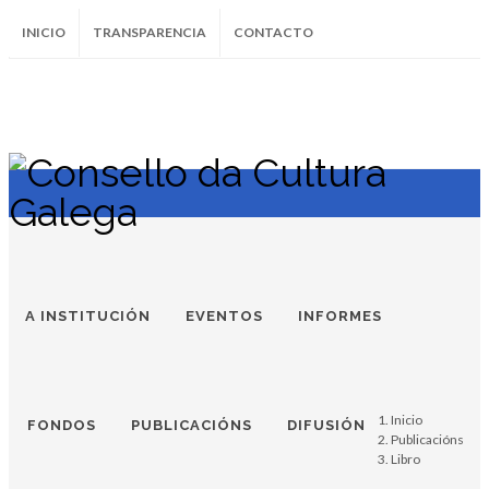
INICIO
TRANSPARENCIA
CONTACTO
SUBSCRÍBETE AO BOLETÍN
Instagram
Facebook
Twitter
Soundcloud
Youtube
+34.981.9572
correo@
A INSTITUCIÓN
EVENTOS
INFORMES
Inicio
FONDOS
PUBLICACIÓNS
DIFUSIÓN
Publicacións
Libro