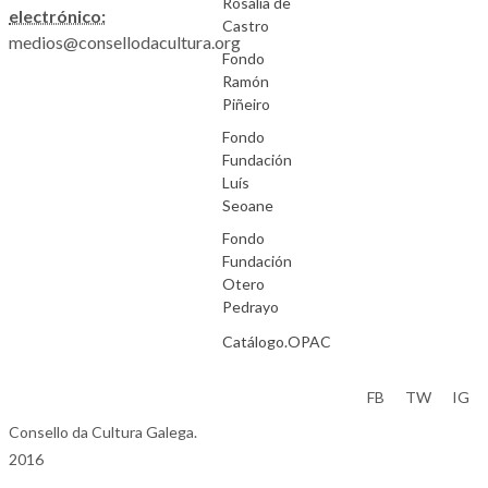
Rosalía de
electrónico:
Castro
medios@consellodacultura.org
Fondo
Ramón
Piñeiro
Fondo
Fundación
Luís
Seoane
Fondo
Fundación
Otero
Pedrayo
Catálogo.OPAC
Aviso Legal
FB
TW
IG
Consello da Cultura Galega.
2016