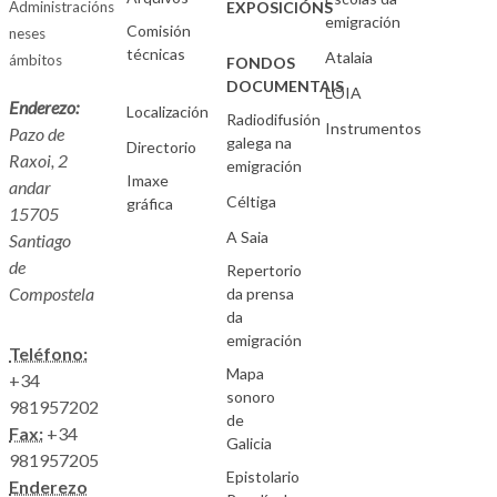
Administracións
EXPOSICIÓNS
emigración
Comisión
neses
técnicas
Atalaia
ámbitos
FONDOS
DOCUMENTAIS
LOIA
Enderezo:
Localización
Radiodifusión
Instrumentos
Pazo de
galega na
Directorio
Raxoi, 2
emigración
Imaxe
andar
Céltiga
gráfica
15705
A Saia
Santiago
de
Repertorio
Compostela
da prensa
da
emigración
Teléfono:
Mapa
+34
sonoro
981957202
de
Fax:
+34
Galicia
981957205
Epistolario
Enderezo