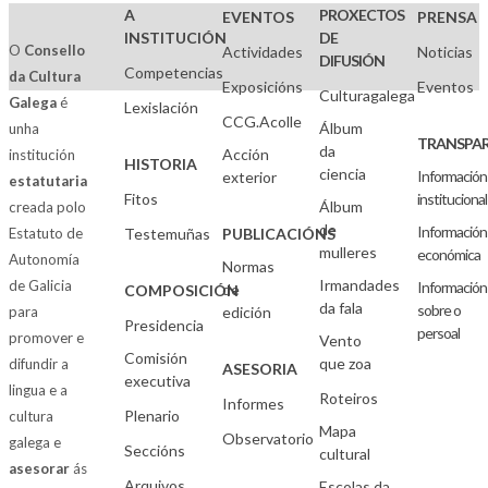
A
PROXECTOS
EVENTOS
PRENSA
INSTITUCIÓN
DE
O
Consello
Actividades
Noticias
DIFUSIÓN
Competencias
da Cultura
Exposicións
Eventos
Culturagalega
Galega
é
Lexislación
CCG.Acolle
Álbum
unha
TRANSPAR
da
Acción
institución
HISTORIA
ciencia
Información
exterior
estatutaria
Fitos
institucional
Álbum
creada polo
de
Información
Estatuto de
Testemuñas
PUBLICACIÓNS
mulleres
económica
Autonomía
Normas
Irmandades
de Galicia
Información
de
COMPOSICIÓN
da fala
sobre o
para
edición
Presidencia
persoal
promover e
Vento
Comisión
que zoa
difundir a
ASESORIA
executiva
lingua e a
Roteiros
Informes
Plenario
cultura
Mapa
Observatorio
galega e
Seccións
cultural
asesorar
ás
Arquivos
Escolas da