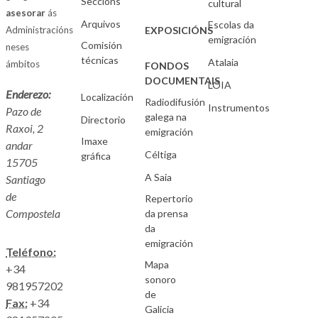
Seccións
cultural
asesorar
ás
Arquivos
Escolas da
Administracións
EXPOSICIÓNS
emigración
Comisión
neses
técnicas
Atalaia
ámbitos
FONDOS
DOCUMENTAIS
LOIA
Enderezo:
Localización
Radiodifusión
Instrumentos
Pazo de
galega na
Directorio
Raxoi, 2
emigración
Imaxe
andar
Céltiga
gráfica
15705
A Saia
Santiago
de
Repertorio
Compostela
da prensa
da
emigración
Teléfono:
Mapa
+34
sonoro
981957202
de
Fax:
+34
Galicia