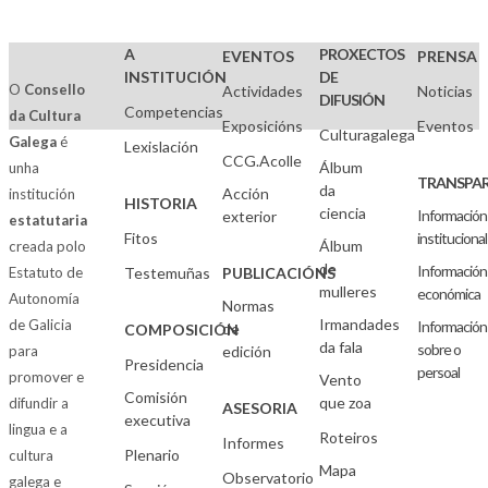
A
PROXECTOS
EVENTOS
PRENSA
INSTITUCIÓN
DE
O
Consello
Actividades
Noticias
DIFUSIÓN
Competencias
da Cultura
Exposicións
Eventos
Culturagalega
Galega
é
Lexislación
CCG.Acolle
Álbum
unha
TRANSPAR
da
Acción
institución
HISTORIA
ciencia
Información
exterior
estatutaria
Fitos
institucional
Álbum
creada polo
de
Información
Estatuto de
Testemuñas
PUBLICACIÓNS
mulleres
económica
Autonomía
Normas
Irmandades
de Galicia
Información
de
COMPOSICIÓN
da fala
sobre o
para
edición
Presidencia
persoal
promover e
Vento
Comisión
que zoa
difundir a
ASESORIA
executiva
lingua e a
Roteiros
Informes
Plenario
cultura
Mapa
Observatorio
galega e