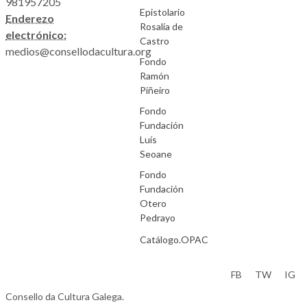
981957205
Epistolario
Enderezo
Rosalía de
electrónico:
Castro
medios@consellodacultura.org
Fondo
Ramón
Piñeiro
Fondo
Fundación
Luís
Seoane
Fondo
Fundación
Otero
Pedrayo
Catálogo.OPAC
Aviso Legal
FB
TW
IG
Consello da Cultura Galega.