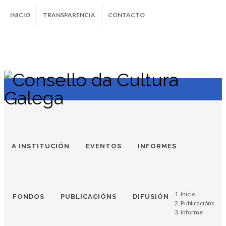
INICIO
TRANSPARENCIA
CONTACTO
SUBSCRÍBETE AO BOLETÍN
Instagram
Facebook
Twitter
Soundcloud
Youtube
+34.981.9572
correo@
A INSTITUCIÓN
EVENTOS
INFORMES
Inicio
FONDOS
PUBLICACIÓNS
DIFUSIÓN
Publicacións
Informe