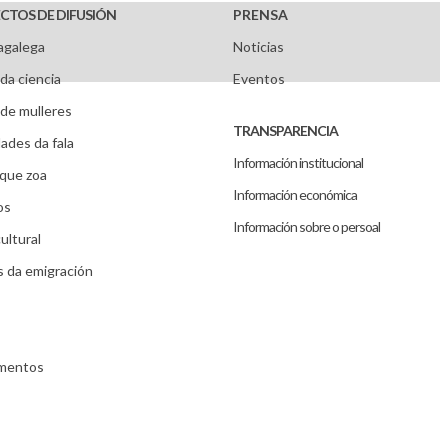
CTOS DE DIFUSIÓN
PRENSA
agalega
Noticias
da ciencia
Eventos
de mulleres
TRANSPARENCIA
ades da fala
Información institucional
que zoa
Información económica
os
Información sobre o persoal
ultural
s da emigración
umentos