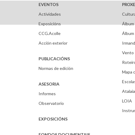
EVENTOS
PROXE
Actividades
Cultur
Exposicións
Álbum 
CCG.Acolle
Álbum 
Acción exterior
Irmand
Vento 
PUBLICACIÓNS
Roteir
Normas de edición
Mapa c
Escola
ASESORIA
Atalaia
Informes
LOIA
Observatorio
Instr
EXPOSICIÓNS
FONDOS DOCUMENTAIS