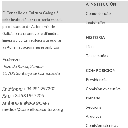
A INSTITUCIÓN
O
Consello da Cultura Galega
é
Competencias
unha institución
estatutaria
creada
Lexislación
polo Estatuto de Autonomía de
Galicia para promover e difundir a
HISTORIA
lingua e a cultura galega e
asesorar
Fitos
ás Administracións neses ámbitos
Testemuñas
Enderezo:
Pazo de Raxoi, 2 andar
COMPOSICIÓN
15705 Santiago de Compostela
Presidencia
Teléfono:
+34 981957202
Comisión executiva
Fax:
+34 981957205
Plenario
Enderezo electrónico:
Seccións
medios@consellodacultura.org
Arquivos
Comisión técnicas