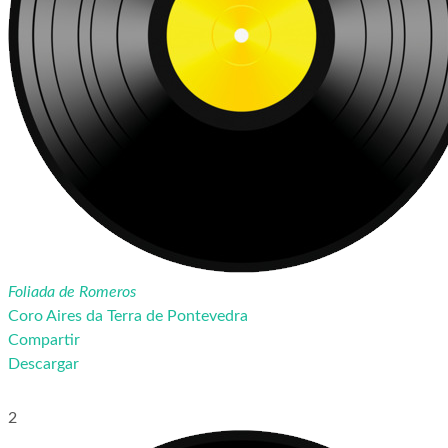
Foliada de Romeros
Coro Aires da Terra de Pontevedra
Compartir
Descargar
2