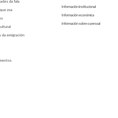
ades da fala
Información institucional
que zoa
Información económica
os
Información sobre o persoal
ultural
s da emigración
umentos