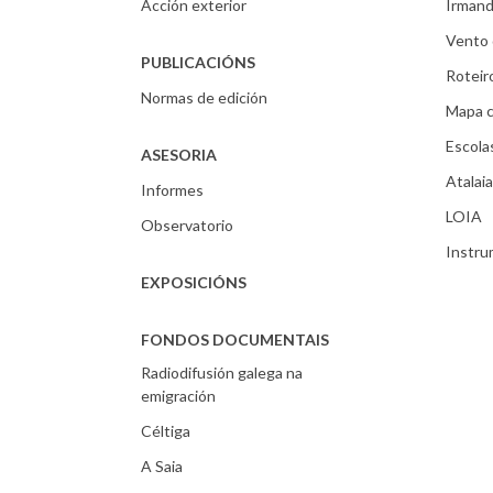
Acción exterior
Irmand
Vento 
PUBLICACIÓNS
Roteir
Normas de edición
Mapa c
Escola
ASESORIA
Atalaia
Informes
LOIA
Observatorio
Instr
EXPOSICIÓNS
FONDOS DOCUMENTAIS
Radiodifusión galega na
emigración
Céltiga
A Saia