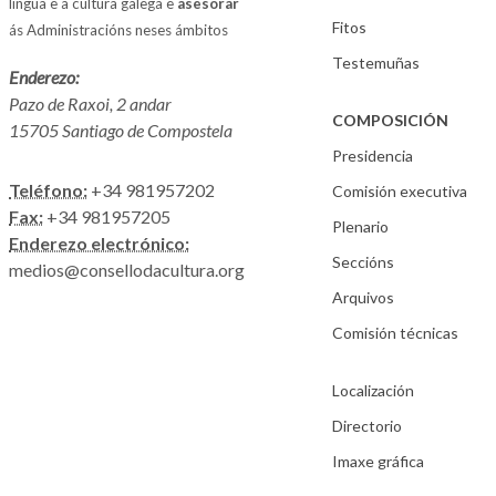
lingua e a cultura galega e
asesorar
Fitos
ás Administracións neses ámbitos
Testemuñas
Enderezo:
Pazo de Raxoi, 2 andar
COMPOSICIÓN
15705 Santiago de Compostela
Presidencia
Teléfono:
+34 981957202
Comisión executiva
Fax:
+34 981957205
Plenario
Enderezo electrónico:
Seccións
medios@consellodacultura.org
Arquivos
Comisión técnicas
Localización
Directorio
Imaxe gráfica