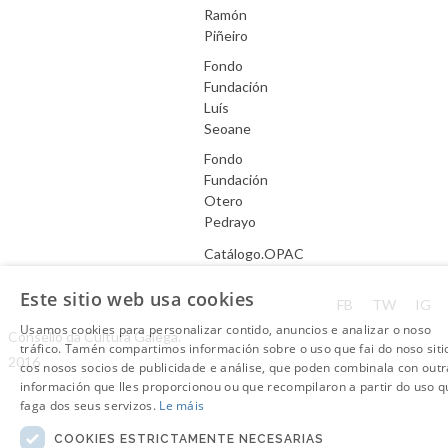
Ramón
Piñeiro
Fondo
Fundación
Luís
Seoane
Fondo
Fundación
Otero
Pedrayo
Catálogo.OPAC
Este sitio web usa cookies
Aviso Legal
FB
TW
IG
Usamos cookies para personalizar contido, anuncios e analizar o noso
Consello da Cultura Galega.
tráfico. Tamén compartimos información sobre o uso que fai do noso siti
2016
cos nosos socios de publicidade e análise, que poden combinala con outr
información que lles proporcionou ou que recompilaron a partir do uso q
faga dos seus servizos.
Le máis
COOKIES ESTRICTAMENTE NECESARIAS