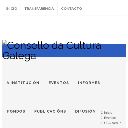
INICIO
TRANSPARENCIA
CONTACTO
SUBSCRÍBETE AO BOLETÍN
Instagram
Facebook
Twitter
Soundcloud
Youtube
+34.981.9572
correo@
A INSTITUCIÓN
EVENTOS
INFORMES
FONDOS
PUBLICACIÓNS
DIFUSIÓN
Inicio
Eventos
CCG Acolle