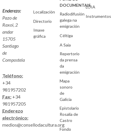
DOCUMENTAIS
LOIA
Enderezo:
Localización
Radiodifusión
Instrumentos
Pazo de
galega na
Directorio
Raxoi, 2
emigración
Imaxe
andar
Céltiga
gráfica
15705
A Saia
Santiago
de
Repertorio
Compostela
da prensa
da
emigración
Teléfono:
Mapa
+34
sonoro
981957202
de
Fax:
+34
Galicia
981957205
Epistolario
Enderezo
Rosalía de
electrónico:
Castro
medios@consellodacultura.org
Fondo