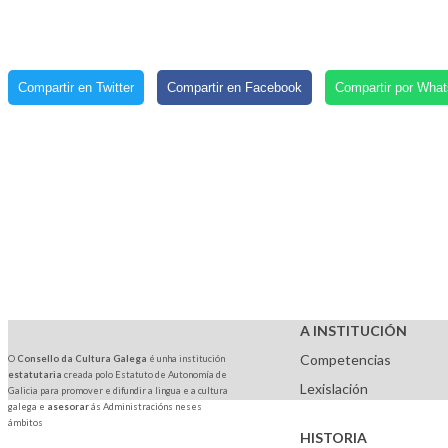
Compartir en Twitter
Compartir en Facebook
Compartir por Wha
A INSTITUCIÓN
Competencias
O
Consello da Cultura Galega
é unha institución
estatutaria
creada polo Estatuto de Autonomía de
Lexislación
Galicia para promover e difundir a lingua e a cultura
galega e
asesorar
ás Administracións neses
ámbitos
HISTORIA