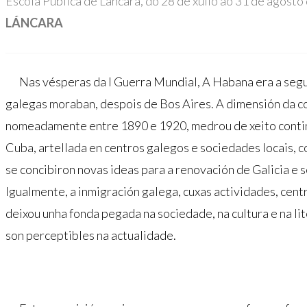
Escola Pública de Láncara, do 28 de xullo ao 31 de agosto
LÁNCARA
Nas vésperas da I Guerra Mundial, A Habana era a seg
galegas moraban, despois de Bos Aires. A dimensión da 
nomeadamente entre 1890 e 1920, medrou de xeito continu
Cuba, artellada en centros galegos e sociedades locais, c
se concibiron novas ideas para a renovación de Galicia e s
Igualmente, a inmigración galega, cuxas actividades, centr
deixou unha fonda pegada na sociedade, na cultura e na li
son perceptibles na actualidade.