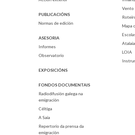
Vento 
PUBLICACIÓNS
Roteir
Normas de edición
Mapa c
Escola
ASESORIA
Atalaia
Informes
LOIA
Observatorio
Instr
EXPOSICIÓNS
FONDOS DOCUMENTAIS
Radiodifusión galega na
emigración
Céltiga
A Saia
Repertorio da prensa da
emigración