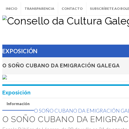
O SOÑO CUBANO DA EMIGRACIÓN GALEGA
INICIO
TRANSPARENCIA
CONTACTO
SUBSCRÍBETE AO BOL
O soño cubano da em
galega
Escola Pública de Láncara, do 28 de xullo
2022
EXPOSICIÓN
LÁNCARA
O SOÑO CUBANO DA EMIGRACIÓN GALEGA
Exposición
Información
O SOÑO CUBANO DA EMIGRACIÓN GA
O SOÑO CUBANO DA EMIGRAC