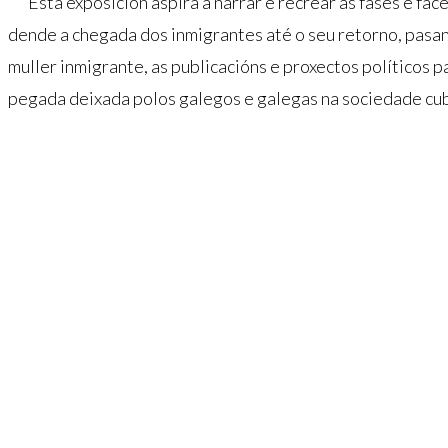
Esta exposición aspira a narrar e recrear as fases e fa
dende a chegada dos inmigrantes até o seu retorno, pasand
muller inmigrante, as publicacións e proxectos políticos p
pegada deixada polos galegos e galegas na sociedade cu