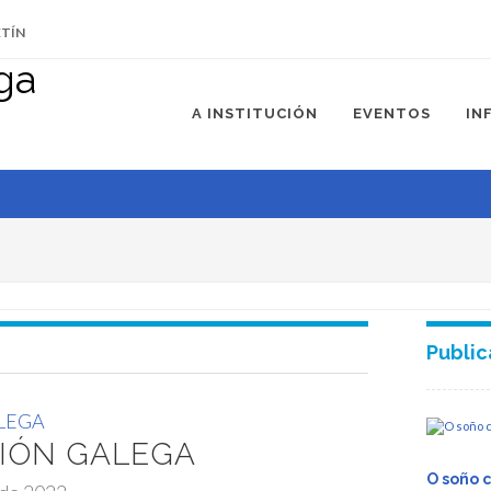
ETÍN
igración
A INSTITUCIÓN
EVENTOS
IN
 ao 31 de agosto de
Public
LEGA
IÓN GALEGA
O soño 