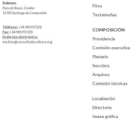
Enderezo:
Fitos
Pazo de Raxoi, 2 andar
15705 Santiago de Compostela
Testemuñas
Teléfono:
+34 981957202
COMPOSICIÓN
Fax:
+34 981957205
Enderezo electrónico:
Presidencia
medios@consellodacultura.org
Comisión executiva
Plenario
Seccións
Arquivos
Comisión técnicas
Localización
Directorio
Imaxe gráfica