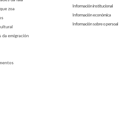
Información institucional
que zoa
Información económica
os
Información sobre o persoal
ultural
s da emigración
umentos