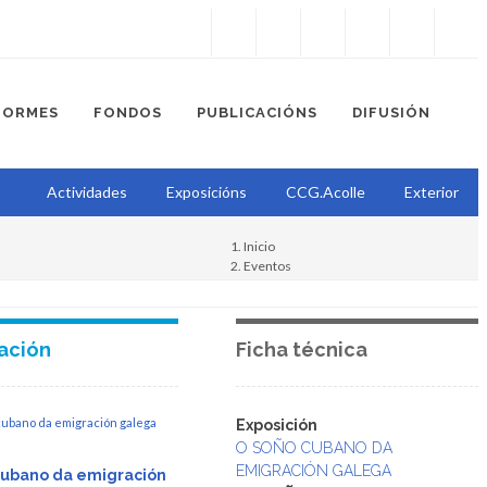
Instagram
Facebook
Twitter
Soundcloud
Youtube
+34.981.9572
correo@
FORMES
FONDOS
PUBLICACIÓNS
DIFUSIÓN
Actividades
Exposicións
CCG.Acolle
Exterior
Inicio
Eventos
O soño cubano da emigración galega
Exposición
ación
Ficha técnica
Exposición
O SOÑO CUBANO DA
EMIGRACIÓN GALEGA
cubano da emigración