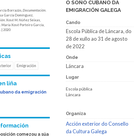
O SOÑO CUBANO DA
EMIGRACIÓN GALEGA
rcía Borrazás,
Documentación
.
sa García Domínguez,
ión
. Xosé M. Núñez Seixas,
Cando
o
. María Xosé Porteiro García,
o
. | 2020
Escola Pública de Láncara, do
28 de xullo ao 31 de agosto
de 2022
icas
Onde
xterior
Emigración
Láncara
Lugar
en liña
Escola pública
cubano da emigración
Láncara
Organiza
Acción exterior do Consello
nformación
da Cultura Galega
posición comezou a súa