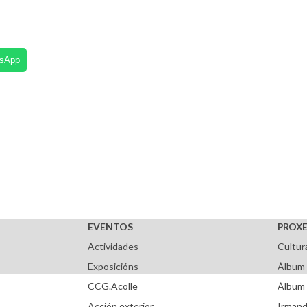
tsApp
EVENTOS
PROXE
Actividades
Cultur
Exposicións
Álbum 
CCG.Acolle
Álbum 
Acción exterior
Irmand