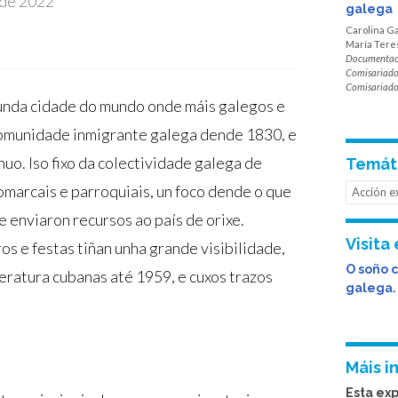
 de 2022
galega
Carolina Ga
María Tere
Documentac
Comisariad
Comisariad
unda cidade do mundo onde máis galegos e
comunidade inmigrante galega dende 1830, e
o. Iso fixo da colectividade galega de
Temát
omarcais e parroquiais, un foco dende o que
Acción e
e enviaron recursos ao país de orixe.
Visita 
os e festas tiñan unha grande visibilidade,
O soño 
teratura cubanas até 1959, e cuxos trazos
galega.
Máis i
Esta ex