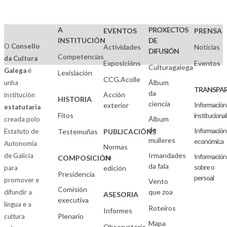
A
PROXECTOS
EVENTOS
PRENSA
INSTITUCIÓN
DE
O
Consello
Actividades
Noticias
DIFUSIÓN
Competencias
da Cultura
Exposicións
Eventos
Culturagalega
Galega
é
Lexislación
CCG.Acolle
Álbum
unha
TRANSPAR
da
Acción
institución
HISTORIA
ciencia
Información
exterior
estatutaria
Fitos
institucional
Álbum
creada polo
de
Información
Estatuto de
Testemuñas
PUBLICACIÓNS
mulleres
económica
Autonomía
Normas
Irmandades
de Galicia
Información
de
COMPOSICIÓN
da fala
sobre o
para
edición
Presidencia
persoal
promover e
Vento
Comisión
que zoa
difundir a
ASESORIA
executiva
lingua e a
Roteiros
Informes
Plenario
cultura
Mapa
Observatorio