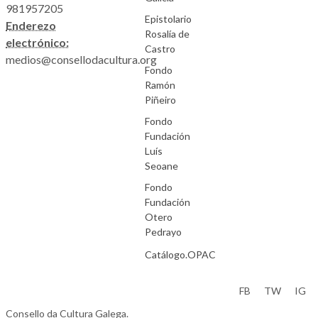
981957205
Epistolario
Enderezo
Rosalía de
electrónico:
Castro
medios@consellodacultura.org
Fondo
Ramón
Piñeiro
Fondo
Fundación
Luís
Seoane
Fondo
Fundación
Otero
Pedrayo
Catálogo.OPAC
Aviso Legal
FB
TW
IG
Consello da Cultura Galega.