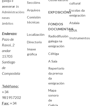
galega e
Seccións
cultural
asesorar
ás
Arquivos
Escolas da
Administracións
EXPOSICIÓNS
emigración
Comisión
neses
técnicas
Atalaia
ámbitos
FONDOS
DOCUMENTAIS
LOIA
Enderezo:
Localización
Radiodifusión
Instrumentos
Pazo de
galega na
Directorio
Raxoi, 2
emigración
Imaxe
andar
Céltiga
gráfica
15705
A Saia
Santiago
de
Repertorio
Compostela
da prensa
da
emigración
Teléfono:
Mapa
+34
sonoro
981957202
de
Fax:
+34
Galicia