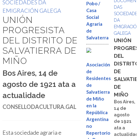
DOCUMENT
SOCIEDADES DA
Pobo /
DAS
EMIGRACIÓN GALEGA
Casa
SOCIEDADE
Social
UNIÓN
DA
Agraria
EMIGRACIÓ
PROGRESISTA
de
GALEGA
Salvaterra
DEL DISTRITO DE
UNIÓN
PROGRES
SALVATIERRA DE
DEL
MIÑO
DISTRIT
Asociación
DE
Bos Aires, 14 de
de
Residentes
SALVATIE
agosto de 1921 ata a
de
DE
Salvatierra
actualidade
MIÑO
de Miño
Bos Aires,
en la
CONSELLODACULTURA.GAL
14 de
República
agosto
Argentina
de 1921
no
ata a
Esta sociedade agraria e
Repertorio
actualida