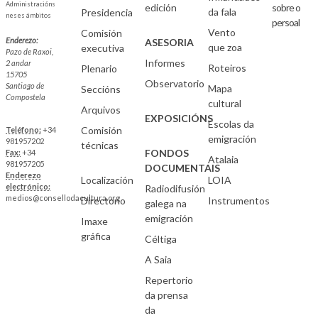
Administracións
edición
sobre o
da fala
Presidencia
neses ámbitos
persoal
Vento
Comisión
Enderezo:
ASESORIA
que zoa
executiva
Pazo de Raxoi,
Informes
2 andar
Roteiros
Plenario
15705
Observatorio
Santiago de
Mapa
Seccións
Compostela
cultural
Arquivos
EXPOSICIÓNS
Escolas da
Comisión
Teléfono:
+34
emigración
981957202
técnicas
FONDOS
Fax:
+34
Atalaia
981957205
DOCUMENTAIS
Enderezo
Localización
LOIA
electrónico:
Radiodifusión
medios@consellodacultura.org
Directorio
Instrumentos
galega na
emigración
Imaxe
gráfica
Céltiga
A Saia
Repertorio
da prensa
da