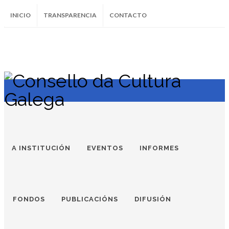
INICIO
TRANSPARENCIA
CONTACTO
SUBSCRÍBETE AO BOLETÍN
Instagram
Facebook
Twitter
Soundcloud
Youtube
+34.981.9572
correo@
A INSTITUCIÓN
EVENTOS
INFORMES
MEMORIA DOCUMENTAL DAS
FONDOS
PUBLICACIÓNS
DIFUSIÓN
SOCIEDADES DA EMIGRACIÓN GALEGA
Unión progresista