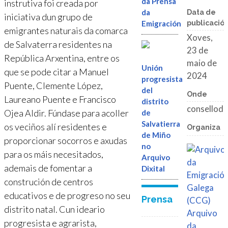
da Prensa
instrutiva foi creada por
da
Data de
iniciativa dun grupo de
Emigración
publicació
emigrantes naturais da comarca
Xoves,
de Salvaterra residentes na
23 de
República Arxentina, entre os
maio de
Unión
que se pode citar a Manuel
2024
progresista
Puente, Clemente López,
del
Onde
Laureano Puente e Francisco
distrito
conselloda
Ojea Aldir. Fúndase para acoller
de
Salvatierra
os veciños alí residentes e
Organiza
de Miño
proporcionar socorros e axudas
no
para os máis necesitados,
Arquivo
ademais de fomentar a
Dixital
construción de centros
educativos e de progreso no seu
Prensa
distrito natal. Cun ideario
Arquivo
progresista e agrarista,
da