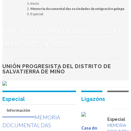
Inicio
del distrito de
Memoria documental das sociedades da emigración galega
Especial
Salvatierra de Miño
MEMORIA DOCUMENTAL DAS SOCIEDADES
Bos Aires, 14 de agosto de 1921
DA EMIGRACIÓN GALEGA
ata a actualidade
Xoves, 23 de maio de 2024
Actividades
Exposicións
CCG.Acolle
Exterior
CONSELLODACULTURA.GAL
UNIÓN PROGRESISTA DEL DISTRITO DE
SALVATIERRA DE MIÑO
Especial
Ligazóns
Información
MEMORIA
Especial
DOCUMENTAL DAS
MEMORIA
Casa do