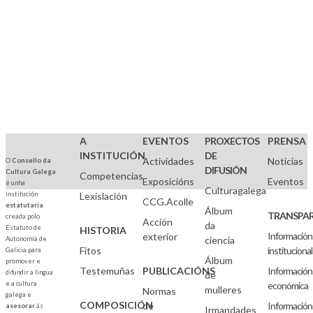
A
EVENTOS
PROXECTOS
PRENSA
INSTITUCIÓN
DE
Actividades
Noticias
O
Consello da
DIFUSIÓN
Cultura Galega
Competencias
Exposicións
Eventos
é unha
Culturagalega
institución
Lexislación
CCG.Acolle
estatutaria
Álbum
TRANSPAR
creada polo
Acción
da
Estatuto de
HISTORIA
Información
exterior
ciencia
Autonomía de
Fitos
institucional
Galicia para
Álbum
promover e
Testemuñas
PUBLICACIÓNS
Información
difundir a lingua
de
e a cultura
económica
mulleres
Normas
galega e
COMPOSICIÓN
de
Información
asesorar
ás
Irmandades