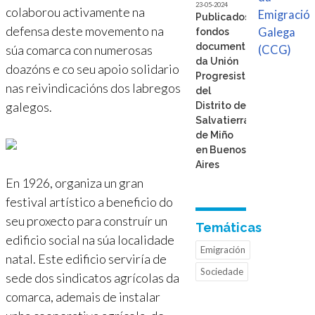
23-05-2024
colaborou activamente na
Emigració
Publicados
defensa deste movemento na
Galega
fondos
documentais
súa comarca con numerosas
(CCG)
da Unión
doazóns e co seu apoio solidario
Progresista
nas reivindicacións dos labregos
del
galegos.
Distrito de
Salvatierra
de Miño
en Buenos
Aires
En 1926, organiza un gran
festival artístico a beneficio do
seu proxecto para construír un
Temáticas
edificio social na súa localidade
Emigración
natal. Este edificio serviría de
Sociedade
sede dos sindicatos agrícolas da
comarca, ademais de instalar