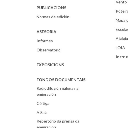
Vento 
PUBLICACIÓNS
Roteir
Normas de edición
Mapa c
Escola
ASESORIA
Atalaia
Informes
LOIA
Observatorio
Instr
EXPOSICIÓNS
FONDOS DOCUMENTAIS
Radiodifusión galega na
emigración
Céltiga
A Saia
Repertorio da prensa da
emigración