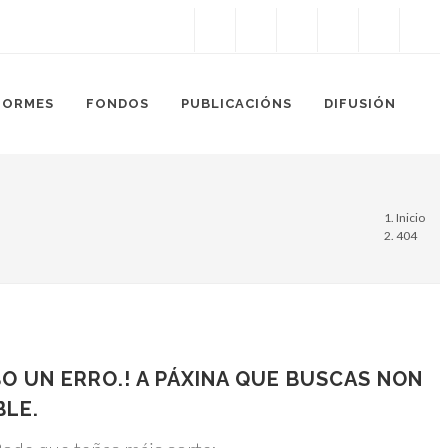
Instagram
Facebook
Twitter
Soundcloud
Youtube
+34.981.9572
correo@
FORMES
FONDOS
PUBLICACIÓNS
DIFUSIÓN
Inicio
404
O UN ERRO.! A PÁXINA QUE BUSCAS NON
BLE.