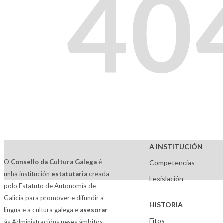
40
A INSTITUCIÓN
O
Consello da Cultura Galega
é
Competencias
unha institución
estatutaria
creada
Lexislación
polo Estatuto de Autonomía de
Galicia para promover e difundir a
HISTORIA
lingua e a cultura galega e
asesorar
Fitos
ás Administracións neses ámbitos