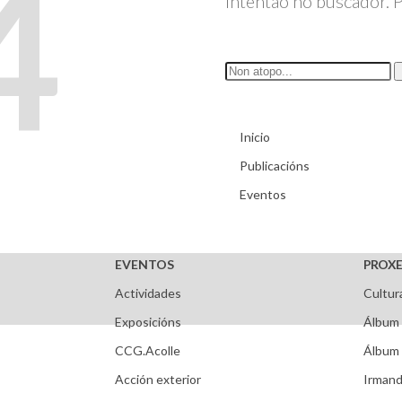
4
Inténtao no buscador. 
Inicio
Publicacións
Eventos
EVENTOS
PROXE
Actividades
Cultur
Exposicións
Álbum 
CCG.Acolle
Álbum 
Acción exterior
Irmand