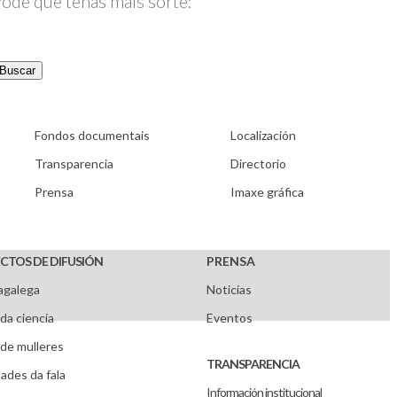
Pode que teñas máis sorte:
Buscar
Fondos documentais
Localización
Transparencia
Directorio
Prensa
Imaxe gráfica
CTOS DE DIFUSIÓN
PRENSA
agalega
Noticias
da ciencia
Eventos
de mulleres
TRANSPARENCIA
ades da fala
Información institucional