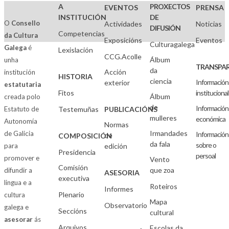
A
PROXECTOS
EVENTOS
PRENSA
INSTITUCIÓN
DE
O
Consello
Actividades
Noticias
DIFUSIÓN
Competencias
da Cultura
Exposicións
Eventos
Culturagalega
Galega
é
Lexislación
CCG.Acolle
Álbum
unha
TRANSPAR
da
Acción
institución
HISTORIA
ciencia
Información
exterior
estatutaria
Fitos
institucional
Álbum
creada polo
de
Información
Estatuto de
Testemuñas
PUBLICACIÓNS
mulleres
económica
Autonomía
Normas
Irmandades
de Galicia
Información
de
COMPOSICIÓN
da fala
sobre o
para
edición
Presidencia
persoal
promover e
Vento
Comisión
que zoa
difundir a
ASESORIA
executiva
lingua e a
Roteiros
Informes
Plenario
cultura
Mapa
Observatorio
galega e
Seccións
cultural
asesorar
ás
Arquivos
Escolas da