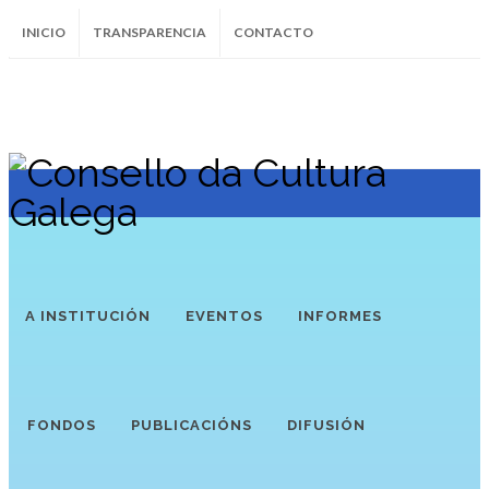
INICIO
TRANSPARENCIA
CONTACTO
SUBSCRÍBETE AO BOLETÍN
Instagram
Facebook
Twitter
Soundcloud
Youtube
+34.981.9572
correo@
A INSTITUCIÓN
EVENTOS
INFORMES
FONDOS
PUBLICACIÓNS
DIFUSIÓN