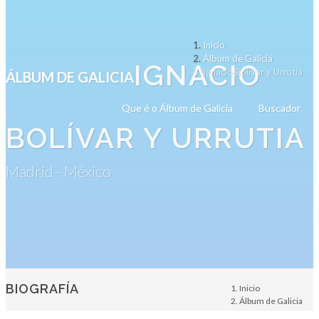
Inicio
Álbum de Galicia
IGNACIO
Ignacio Bolívar y Urrutia
ÁLBUM DE GALICIA
Que é o Álbum de Galicia
Buscador
BOLÍVAR Y URRUTIA
Madrid - México
BIOGRAFÍA
Inicio
Álbum de Galicia
Persoa