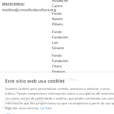
Rosalía de
electrónico:
Castro
medios@consellodacultura.org
Fondo
Ramón
Piñeiro
Fondo
Fundación
Luís
Seoane
Fondo
Fundación
Otero
Pedrayo
Catálogo.OPAC
Este sitio web usa cookies
Usamos cookies para personalizar contido, anuncios e analizar o noso
Aviso Legal
FB
TW
IG
tráfico. Tamén compartimos información sobre o uso que fai do noso siti
cos nosos socios de publicidade e análise, que poden combinala con outr
Consello da Cultura Galega.
información que lles proporcionou ou que recompilaron a partir do uso q
2016
faga dos seus servizos.
Le máis