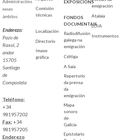
Administracións
EXPOSICIÓNS
emigración
Comisión
neses
técnicas
Atalaia
ámbitos
FONDOS
DOCUMENTAIS
LOIA
Enderezo:
Localización
Radiodifusión
Instrumentos
Pazo de
galega na
Directorio
Raxoi, 2
emigración
Imaxe
andar
Céltiga
gráfica
15705
A Saia
Santiago
de
Repertorio
Compostela
da prensa
da
emigración
Teléfono:
Mapa
+34
sonoro
981957202
de
Fax:
+34
Galicia
981957205
Epistolario
Enderezo