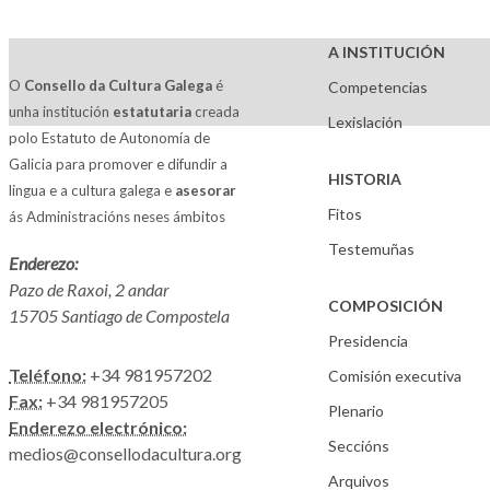
A INSTITUCIÓN
O
Consello da Cultura Galega
é
Competencias
unha institución
estatutaria
creada
Lexislación
polo Estatuto de Autonomía de
Galicia para promover e difundir a
HISTORIA
lingua e a cultura galega e
asesorar
Fitos
ás Administracións neses ámbitos
Testemuñas
Enderezo:
Pazo de Raxoi, 2 andar
COMPOSICIÓN
15705 Santiago de Compostela
Presidencia
Teléfono:
+34 981957202
Comisión executiva
Fax:
+34 981957205
Plenario
Enderezo electrónico:
Seccións
medios@consellodacultura.org
Arquivos