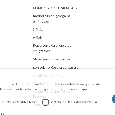
FONDOS DOCUMENTAIS
Radiodifusión galega na
emigración
Céltiga
A Saia
Repertorio da prensa da
emigración
Mapa sonoro de Galicia
Epistolario Rosalía de Castro
Fondo Ramón Piñeiro
Fondo Fundación Luís Seoane
oso tráfico. Tamén compartimos información sobre o uso que fai do
mbinala con outra información que lles proporcionou ou que
Fondo Fundación Otero
Pedrayo
IES DE RENDEMENTO
COOKIES DE PREFERENCIA
Catálogo.OPAC
CAR