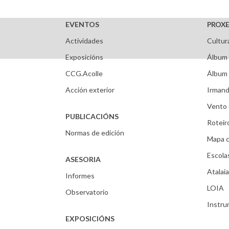
EVENTOS
PROXE
Actividades
Cultur
Exposicións
Álbum 
CCG.Acolle
Álbum 
Acción exterior
Irmand
Vento 
PUBLICACIÓNS
Roteir
Normas de edición
Mapa c
Escola
ASESORIA
Atalaia
Informes
LOIA
Observatorio
Instr
EXPOSICIÓNS