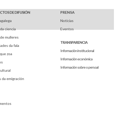
CTOS DE DIFUSIÓN
PRENSA
agalega
Noticias
da ciencia
Eventos
de mulleres
TRANSPARENCIA
ades da fala
Información institucional
que zoa
Información económica
os
Información sobre o persoal
ultural
s da emigración
umentos