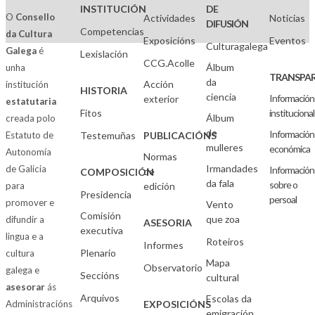
INSTITUCIÓN
DE
O
Consello
Actividades
Noticias
DIFUSIÓN
Competencias
da Cultura
Exposicións
Eventos
Culturagalega
Galega
é
Lexislación
CCG.Acolle
Álbum
unha
TRANSPAR
da
Acción
institución
HISTORIA
ciencia
Información
exterior
estatutaria
Fitos
institucional
Álbum
creada polo
de
Información
Estatuto de
Testemuñas
PUBLICACIÓNS
mulleres
económica
Autonomía
Normas
Irmandades
de Galicia
Información
de
COMPOSICIÓN
da fala
sobre o
para
edición
Presidencia
persoal
promover e
Vento
Comisión
que zoa
difundir a
ASESORIA
executiva
lingua e a
Roteiros
Informes
Plenario
cultura
Mapa
Observatorio
galega e
Seccións
cultural
asesorar
ás
Arquivos
Escolas da
Administracións
EXPOSICIÓNS
emigración