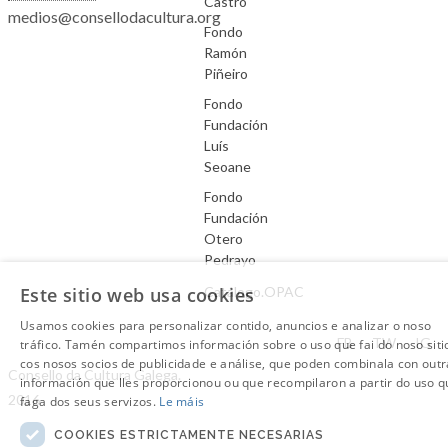
Castro
medios@consellodacultura.org
Fondo
Ramón
Piñeiro
Fondo
Fundación
Luís
Seoane
Fondo
Fundación
Otero
Pedrayo
Este sitio web usa cookies
Catálogo.OPAC
Usamos cookies para personalizar contido, anuncios e analizar o noso
Aviso Legal
FB
TW
IG
tráfico. Tamén compartimos información sobre o uso que fai do noso siti
cos nosos socios de publicidade e análise, que poden combinala con outr
Consello da Cultura Galega.
información que lles proporcionou ou que recompilaron a partir do uso q
2016
faga dos seus servizos.
Le máis
COOKIES ESTRICTAMENTE NECESARIAS