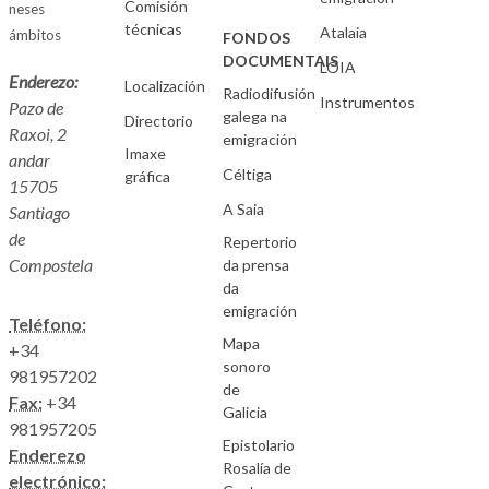
Comisión
neses
técnicas
Atalaia
ámbitos
FONDOS
DOCUMENTAIS
LOIA
Enderezo:
Localización
Radiodifusión
Instrumentos
Pazo de
galega na
Directorio
Raxoi, 2
emigración
Imaxe
andar
Céltiga
gráfica
15705
A Saia
Santiago
de
Repertorio
Compostela
da prensa
da
emigración
Teléfono:
Mapa
+34
sonoro
981957202
de
Fax:
+34
Galicia
981957205
Epistolario
Enderezo
Rosalía de
electrónico: