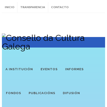
INICIO
TRANSPARENCIA
CONTACTO
SUBSCRÍBETE AO BOLETÍN
Instagram
Facebook
Twitter
Soundcloud
Youtube
+34.981.9572
correo@
A INSTITUCIÓN
EVENTOS
INFORMES
FONDOS
PUBLICACIÓNS
DIFUSIÓN