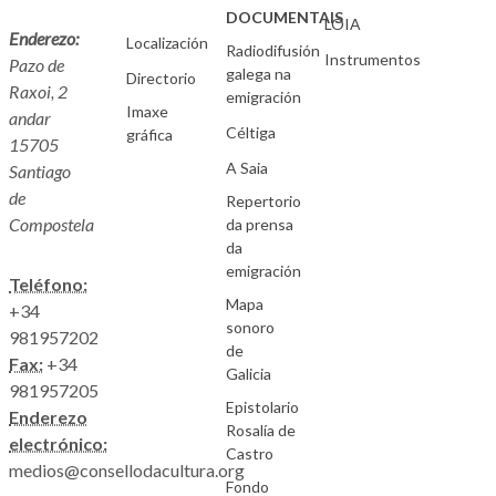
DOCUMENTAIS
LOIA
Enderezo:
Localización
Radiodifusión
Instrumentos
Pazo de
galega na
Directorio
Raxoi, 2
emigración
Imaxe
andar
Céltiga
gráfica
15705
A Saia
Santiago
de
Repertorio
Compostela
da prensa
da
emigración
Teléfono:
Mapa
+34
sonoro
981957202
de
Fax:
+34
Galicia
981957205
Epistolario
Enderezo
Rosalía de
electrónico:
Castro
medios@consellodacultura.org
Fondo