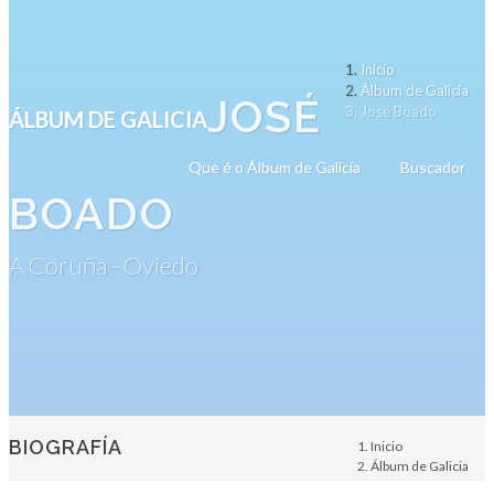
Inicio
Álbum de Galicia
JOSÉ
José Boado
ÁLBUM DE GALICIA
Que é o Álbum de Galicia
Buscador
BOADO
A Coruña - Oviedo
BIOGRAFÍA
Inicio
Álbum de Galicia
Persoa