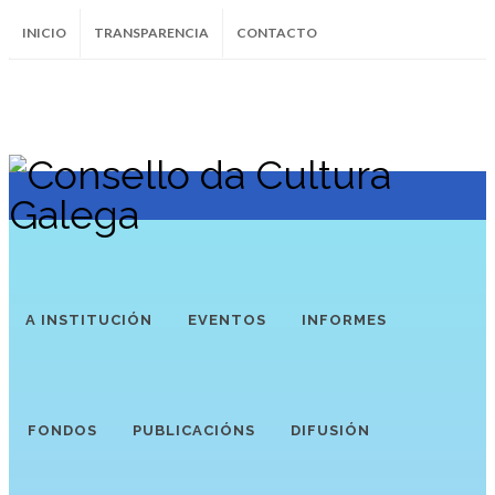
INICIO
TRANSPARENCIA
CONTACTO
SUBSCRÍBETE AO BOLETÍN
Instagram
Facebook
Twitter
Soundcloud
Youtube
+34.981.9572
correo@
A INSTITUCIÓN
EVENTOS
INFORMES
FONDOS
PUBLICACIÓNS
DIFUSIÓN