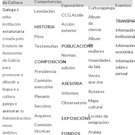
Competencias
da Cultura
Exposicións
Eventos
Culturagalega
Galega
é
Lexislación
CCG.Acolle
Álbum
unha
TRANSPAR
da
Acción
institución
HISTORIA
ciencia
Información
exterior
estatutaria
Fitos
institucional
Álbum
creada polo
de
Información
Estatuto de
Testemuñas
PUBLICACIÓNS
mulleres
económica
Autonomía
Normas
Irmandades
de Galicia
Información
de
COMPOSICIÓN
da fala
sobre o
para
edición
Presidencia
persoal
promover e
Vento
Comisión
que zoa
difundir a
ASESORIA
executiva
lingua e a
Roteiros
Informes
Plenario
cultura
Mapa
Observatorio
galega e
Seccións
cultural
asesorar
ás
Arquivos
Escolas da
Administracións
EXPOSICIÓNS
emigración
Comisión
neses
técnicas
Atalaia
ámbitos
FONDOS