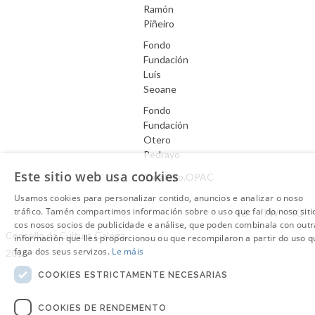
Ramón
Piñeiro
Fondo
Fundación
Luís
Seoane
Fondo
Fundación
Otero
Pedrayo
Este sitio web usa cookies
Catálogo.OPAC
Usamos cookies para personalizar contido, anuncios e analizar o noso
Aviso Legal
tráfico. Tamén compartimos información sobre o uso que fai do noso siti
FB
TW
IG
cos nosos socios de publicidade e análise, que poden combinala con outr
Consello da Cultura Galega.
información que lles proporcionou ou que recompilaron a partir do uso q
faga dos seus servizos.
Le máis
2016
COOKIES ESTRICTAMENTE NECESARIAS
COOKIES DE RENDEMENTO