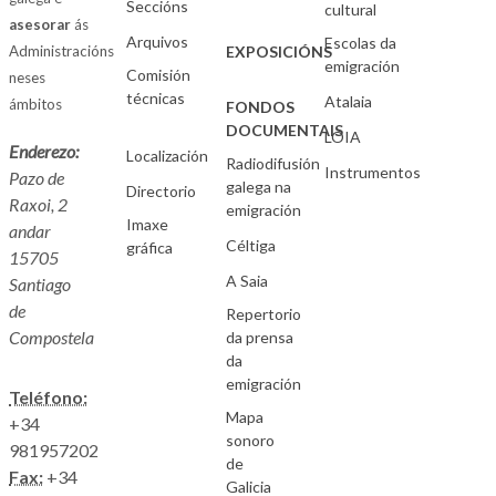
Seccións
cultural
asesorar
ás
Arquivos
Escolas da
Administracións
EXPOSICIÓNS
emigración
Comisión
neses
técnicas
Atalaia
ámbitos
FONDOS
DOCUMENTAIS
LOIA
Enderezo:
Localización
Radiodifusión
Instrumentos
Pazo de
galega na
Directorio
Raxoi, 2
emigración
Imaxe
andar
Céltiga
gráfica
15705
A Saia
Santiago
de
Repertorio
Compostela
da prensa
da
emigración
Teléfono:
Mapa
+34
sonoro
981957202
de
Fax:
+34
Galicia