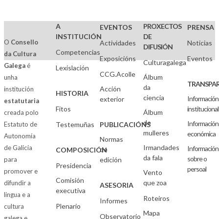
A
PROXECTOS
EVENTOS
PRENSA
INSTITUCIÓN
DE
O
Consello
Actividades
Noticias
DIFUSIÓN
Competencias
da Cultura
Exposicións
Eventos
Culturagalega
Galega
é
Lexislación
CCG.Acolle
Álbum
unha
TRANSPAR
da
Acción
institución
HISTORIA
ciencia
Información
exterior
estatutaria
Fitos
institucional
Álbum
creada polo
de
Información
Estatuto de
Testemuñas
PUBLICACIÓNS
mulleres
económica
Autonomía
Normas
Irmandades
de Galicia
Información
de
COMPOSICIÓN
da fala
sobre o
para
edición
Presidencia
persoal
promover e
Vento
Comisión
que zoa
difundir a
ASESORIA
executiva
lingua e a
Roteiros
Informes
Plenario
cultura
Mapa
Observatorio
galega e