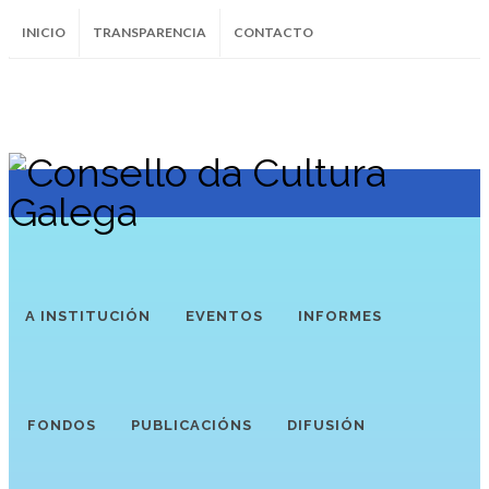
INICIO
TRANSPARENCIA
CONTACTO
SUBSCRÍBETE AO BOLETÍN
Instagram
Facebook
Twitter
Soundcloud
Youtube
+34.981.9572
correo@
A INSTITUCIÓN
EVENTOS
INFORMES
FONDOS
PUBLICACIÓNS
DIFUSIÓN