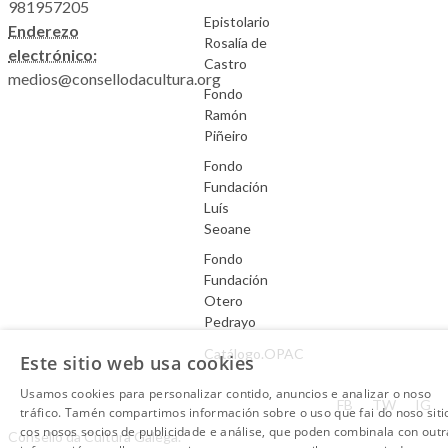
981957205
Epistolario
Enderezo
Rosalía de
electrónico:
Castro
medios@consellodacultura.org
Fondo
Ramón
Piñeiro
Fondo
Fundación
Luís
Seoane
Fondo
Fundación
Otero
Pedrayo
Catálogo.OPAC
Este sitio web usa cookies
Usamos cookies para personalizar contido, anuncios e analizar o noso
Aviso Legal
FB
TW
IG
tráfico. Tamén compartimos información sobre o uso que fai do noso siti
cos nosos socios de publicidade e análise, que poden combinala con outr
Consello da Cultura Galega.