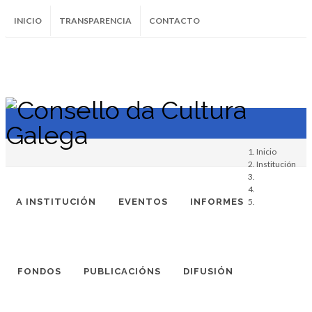
INICIO
TRANSPARENCIA
CONTACTO
SUBSCRÍBETE AO BOLETÍN
Instagram
Facebook
Twitter
Soundcloud
Youtube
+34.981.9572
correo@
Inicio
Institución
A INSTITUCIÓN
EVENTOS
INFORMES
(
-
)
FONDOS
PUBLICACIÓNS
DIFUSIÓN
XAVIER