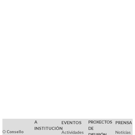
DA
CULTURA
GALEGA
Membro
-.
(
2019)
COMISIÓN
DE
ACCIÓN
EXTERIOR
(CCG)
A
PROXECTOS
EVENTOS
PRENSA
INSTITUCIÓN
DE
O
Consello
Actividades
Noticias
DIFUSIÓN