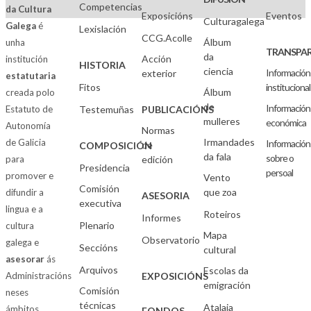
Competencias
da Cultura
Exposicións
Eventos
Culturagalega
Galega
é
Lexislación
CCG.Acolle
Álbum
unha
TRANSPAR
da
Acción
institución
HISTORIA
ciencia
Información
exterior
estatutaria
Fitos
institucional
Álbum
creada polo
de
Información
Estatuto de
Testemuñas
PUBLICACIÓNS
mulleres
económica
Autonomía
Normas
Irmandades
de Galicia
Información
de
COMPOSICIÓN
da fala
sobre o
para
edición
Presidencia
persoal
promover e
Vento
Comisión
que zoa
difundir a
ASESORIA
executiva
lingua e a
Roteiros
Informes
Plenario
cultura
Mapa
Observatorio
galega e
Seccións
cultural
asesorar
ás
Arquivos
Escolas da
Administracións
EXPOSICIÓNS
emigración
Comisión
neses
técnicas
Atalaia
ámbitos
FONDOS