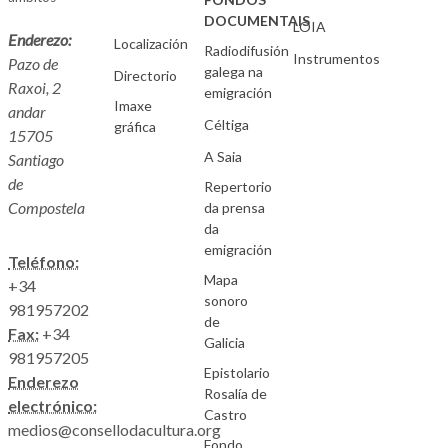
DOCUMENTAIS
LOIA
Enderezo:
Localización
Radiodifusión
Instrumentos
Pazo de
galega na
Directorio
Raxoi, 2
emigración
Imaxe
andar
Céltiga
gráfica
15705
A Saia
Santiago
de
Repertorio
Compostela
da prensa
da
emigración
Teléfono:
Mapa
+34
sonoro
981957202
de
Fax:
+34
Galicia
981957205
Epistolario
Enderezo
Rosalía de
electrónico:
Castro
medios@consellodacultura.org
Fondo