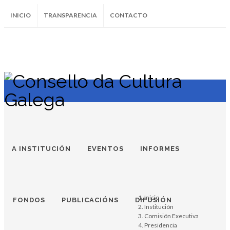
INICIO
TRANSPARENCIA
CONTACTO
SUBSCRÍBETE AO BOLETÍN
Instagram
Facebook
Twitter
Soundcloud
Youtube
+34.981.9572
correo@
A INSTITUCIÓN
EVENTOS
INFORMES
Inicio
FONDOS
PUBLICACIÓNS
DIFUSIÓN
Institución
Comisión Executiva
Presidencia