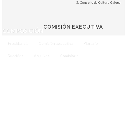
Consello da Cultura Galega
COMISIÓN EXECUTIVA
COMPOSICIÓN
Presidencia
Comisión executiva
Plenario
Seccións
Arquivos
Comisións
PRESIDENCIA
(2026
-
)
DOLORES
VILAVEDRA
CONSELLO
DA
CULTURA