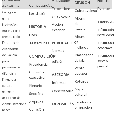
O
Consello
Actividades
Noticias
DIFUSIÓN
Competencias
da Cultura
Exposicións
Eventos
Culturagalega
Galega
é
Lexislación
CCG.Acolle
Álbum
unha
TRANSPAR
da
Acción
institución
HISTORIA
ciencia
Información
exterior
estatutaria
Fitos
institucional
Álbum
creada polo
de
Información
Estatuto de
Testemuñas
PUBLICACIÓNS
mulleres
económica
Autonomía
Normas
Irmandades
de Galicia
Información
de
COMPOSICIÓN
da fala
sobre o
para
edición
Presidencia
persoal
promover e
Vento
Comisión
que zoa
difundir a
ASESORIA
executiva
lingua e a
Roteiros
Informes
Plenario
cultura
Mapa
Observatorio
galega e
Seccións
cultural
asesorar
ás
Arquivos
Escolas da
Administracións
EXPOSICIÓNS
emigración
Comisión
neses