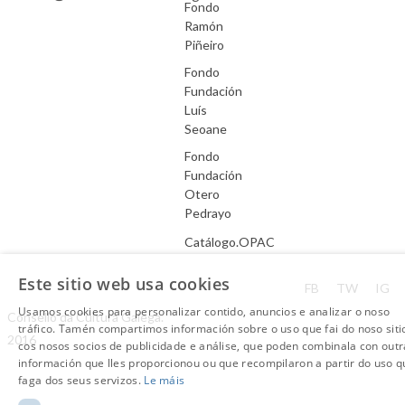
Fondo
Ramón
Piñeiro
Fondo
Fundación
Luís
Seoane
Fondo
Fundación
Otero
Pedrayo
Catálogo.OPAC
Este sitio web usa cookies
Aviso Legal
FB
TW
IG
Usamos cookies para personalizar contido, anuncios e analizar o noso
Consello da Cultura Galega.
tráfico. Tamén compartimos información sobre o uso que fai do noso siti
2016
cos nosos socios de publicidade e análise, que poden combinala con outr
información que lles proporcionou ou que recompilaron a partir do uso q
faga dos seus servizos.
Le máis