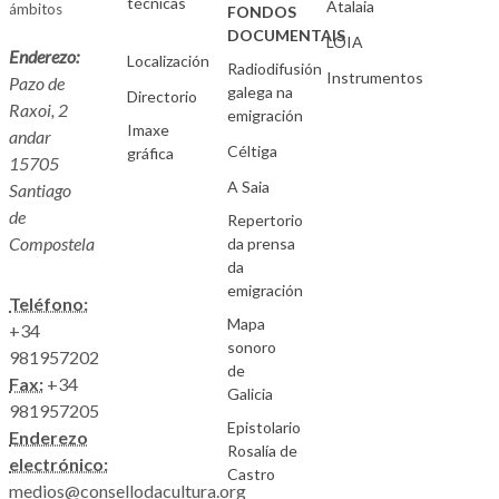
técnicas
Atalaia
ámbitos
FONDOS
DOCUMENTAIS
LOIA
Enderezo:
Localización
Radiodifusión
Instrumentos
Pazo de
galega na
Directorio
Raxoi, 2
emigración
Imaxe
andar
Céltiga
gráfica
15705
A Saia
Santiago
de
Repertorio
Compostela
da prensa
da
emigración
Teléfono:
Mapa
+34
sonoro
981957202
de
Fax:
+34
Galicia
981957205
Epistolario
Enderezo
Rosalía de
electrónico:
Castro
medios@consellodacultura.org