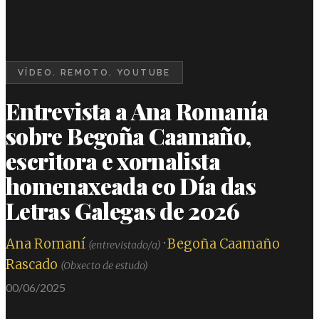
VÍDEO. REMOTO. YOUTUBE
Entrevista a Ana Romanía
sobre Begoña Caamaño,
escritora e xornalista
homenaxeada co Día das
Letras Galegas de 2026
Ana Romaní
·
Begoña Caamaño
(entrevistado/a)
Rascado
(Obxecto de estudo)
00/06/2025