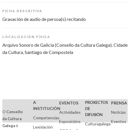
FICHA DESCRITIVA
Gravación de audio de persoa(s) recitando
LOCALIZACIÓN FÍSICA
Arquivo Sonoro de Galicia (Consello da Cultura Galega). Cidade
da Cultura, Santiago de Compostela
A
PROXECTOS
EVENTOS
PRENSA
INSTITUCIÓN
DE
O
Consello
Actividades
Noticias
DIFUSIÓN
Competencias
da Cultura
Exposicións
Eventos
Culturagalega
Galega
é
Lexislación