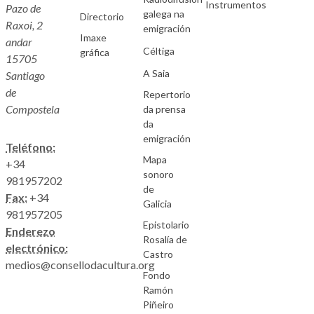
Instrumentos
Pazo de
galega na
Directorio
Raxoi, 2
emigración
Imaxe
andar
Céltiga
gráfica
15705
A Saia
Santiago
de
Repertorio
Compostela
da prensa
da
emigración
Teléfono:
Mapa
+34
sonoro
981957202
de
Fax:
+34
Galicia
981957205
Epistolario
Enderezo
Rosalía de
electrónico:
Castro
medios@consellodacultura.org
Fondo
Ramón
Piñeiro