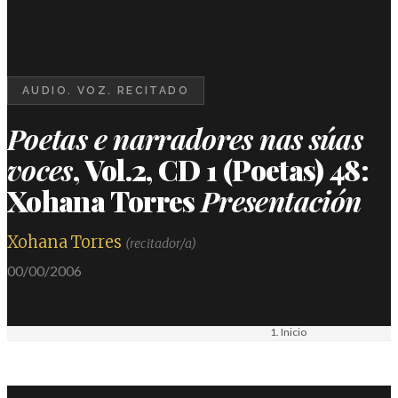
AUDIO. VOZ. RECITADO
Poetas e narradores nas súas
voces
, Vol.2, CD 1 (Poetas) 48:
Xohana Torres
Presentación
Xohana Torres
(recitador/a)
00/00/2006
Inicio
Materiais
Audio. Voz. Recitado