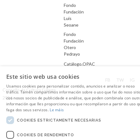
Fondo
Fundación
Luís
Seoane
Fondo
Fundación
Otero
Pedrayo
Catálogo.OPAC
Este sitio web usa cookies
Aviso Legal
FB
TW
IG
Usamos cookies para personalizar contido, anuncios e analizar o noso
Consello da Cultura Galega.
tráfico. Tamén compartimos información sobre o uso que fai do noso siti
2016
cos nosos socios de publicidade e análise, que poden combinala con outr
información que lles proporcionou ou que recompilaron a partir do uso q
faga dos seus servizos.
Le máis
COOKIES ESTRICTAMENTE NECESARIAS
COOKIES DE RENDEMENTO