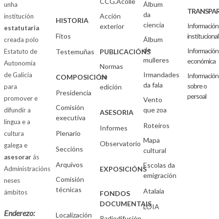
CCG.Acolle
Álbum
unha
TRANSPAR
da
Acción
institución
HISTORIA
ciencia
Información
exterior
estatutaria
Fitos
institucional
Álbum
creada polo
de
Información
Estatuto de
Testemuñas
PUBLICACIÓNS
mulleres
económica
Autonomía
Normas
Irmandades
de Galicia
Información
de
COMPOSICIÓN
da fala
sobre o
para
edición
Presidencia
persoal
promover e
Vento
Comisión
que zoa
difundir a
ASESORIA
executiva
lingua e a
Roteiros
Informes
Plenario
cultura
Mapa
Observatorio
galega e
Seccións
cultural
asesorar
ás
Arquivos
Escolas da
Administracións
EXPOSICIÓNS
emigración
Comisión
neses
técnicas
Atalaia
ámbitos
FONDOS
DOCUMENTAIS
LOIA
Enderezo:
Localización
Radiodifusión