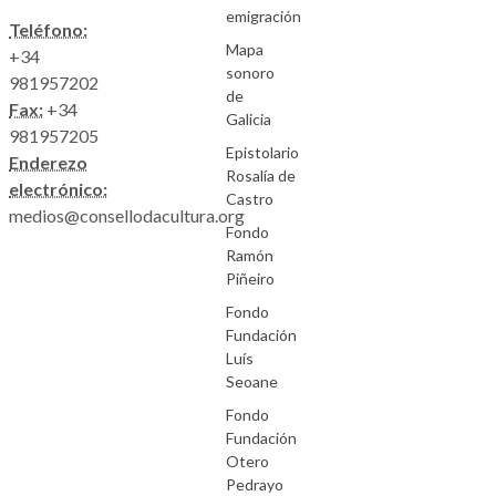
emigración
Teléfono:
Mapa
+34
sonoro
981957202
de
Fax:
+34
Galicia
981957205
Epistolario
Enderezo
Rosalía de
electrónico:
Castro
medios@consellodacultura.org
Fondo
Ramón
Piñeiro
Fondo
Fundación
Luís
Seoane
Fondo
Fundación
Otero
Pedrayo