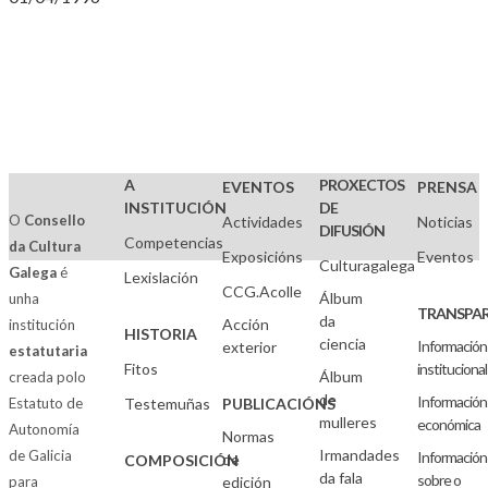
A
PROXECTOS
EVENTOS
PRENSA
INSTITUCIÓN
DE
O
Consello
Actividades
Noticias
DIFUSIÓN
Competencias
da Cultura
Exposicións
Eventos
Culturagalega
Galega
é
Lexislación
CCG.Acolle
Álbum
unha
TRANSPAR
da
Acción
institución
HISTORIA
ciencia
Información
exterior
estatutaria
Fitos
institucional
Álbum
creada polo
de
Información
Estatuto de
Testemuñas
PUBLICACIÓNS
mulleres
económica
Autonomía
Normas
Irmandades
de Galicia
Información
de
COMPOSICIÓN
da fala
sobre o
para
edición