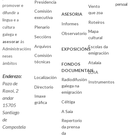
Presidencia
persoal
promover e
Vento
Comisión
que zoa
difundir a
ASESORIA
executiva
lingua e a
Roteiros
Informes
Plenario
cultura
Mapa
Observatorio
galega e
Seccións
cultural
asesorar
ás
Arquivos
Escolas da
Administracións
EXPOSICIÓNS
emigración
Comisión
neses
técnicas
Atalaia
ámbitos
FONDOS
DOCUMENTAIS
LOIA
Enderezo:
Localización
Radiodifusión
Instrumentos
Pazo de
galega na
Directorio
Raxoi, 2
emigración
Imaxe
andar
Céltiga
gráfica
15705
A Saia
Santiago
de
Repertorio
Compostela
da prensa
da