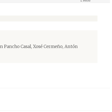
Inicio
Materiais
Imaxe. Fotografía
ron Pancho Casal, Xosé Cermeño, Antón