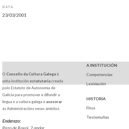
DATA
23/03/2001
A INSTITUCIÓN
O
Consello da Cultura Galega
é
Competencias
unha institución
estatutaria
creada
Lexislación
polo Estatuto de Autonomía de
Galicia para promover e difundir a
HISTORIA
lingua e a cultura galega e
asesorar
Fitos
ás Administracións neses ámbitos
Testemuñas
Enderezo:
Pazo de Raxoi, 2 andar