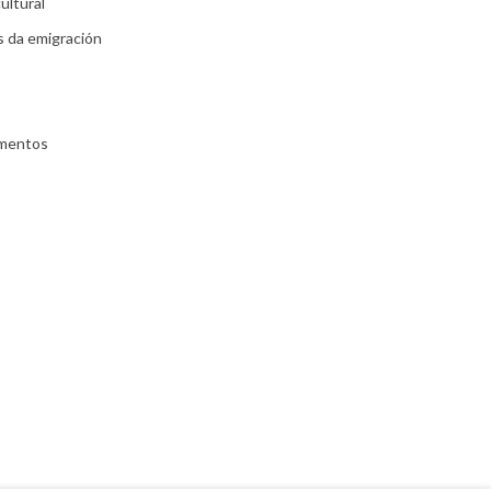
ultural
s da emigración
umentos