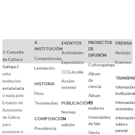
A
PROXECTOS
EVENTOS
PRENSA
INSTITUCIÓN
DE
O
Consello
Actividades
Noticias
DIFUSIÓN
Competencias
da Cultura
Exposicións
Eventos
Culturagalega
Galega
é
Lexislación
CCG.Acolle
Álbum
unha
TRANSPAR
da
Acción
institución
HISTORIA
ciencia
Información
exterior
estatutaria
Fitos
institucional
Álbum
creada polo
de
Información
Estatuto de
Testemuñas
PUBLICACIÓNS
mulleres
económica
Autonomía
Normas
Irmandades
de Galicia
Información
de
COMPOSICIÓN
da fala
sobre o
para
edición
Presidencia
persoal
promover e
Vento