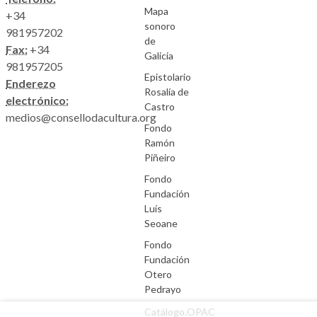
Mapa
+34
sonoro
981957202
de
Fax:
+34
Galicia
981957205
Epistolario
Enderezo
Rosalía de
electrónico:
Castro
medios@consellodacultura.org
Fondo
Ramón
Piñeiro
Fondo
Fundación
Luís
Seoane
Fondo
Fundación
Otero
Pedrayo
Catálogo.OPAC