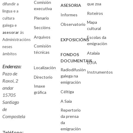
Comisión
que zoa
difundir a
ASESORIA
executiva
lingua e a
Roteiros
Informes
Plenario
cultura
Mapa
Observatorio
galega e
Seccións
cultural
asesorar
ás
Arquivos
Escolas da
Administracións
EXPOSICIÓNS
emigración
Comisión
neses
técnicas
Atalaia
ámbitos
FONDOS
DOCUMENTAIS
LOIA
Enderezo:
Localización
Radiodifusión
Instrumentos
Pazo de
galega na
Directorio
Raxoi, 2
emigración
Imaxe
andar
Céltiga
gráfica
15705
A Saia
Santiago
de
Repertorio
Compostela
da prensa
da
emigración
Teléfono: