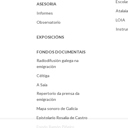
Escola
ASESORIA
Atalaia
Informes
LOIA
Observatorio
Instr
EXPOSICIÓNS
FONDOS DOCUMENTAIS
Radiodifusión galega na
emigración
Céltiga
A Saia
Repertorio da prensa da
emigración
Mapa sonoro de Galicia
Epistolario Rosalía de Castro
Fondo Ramón Piñeiro