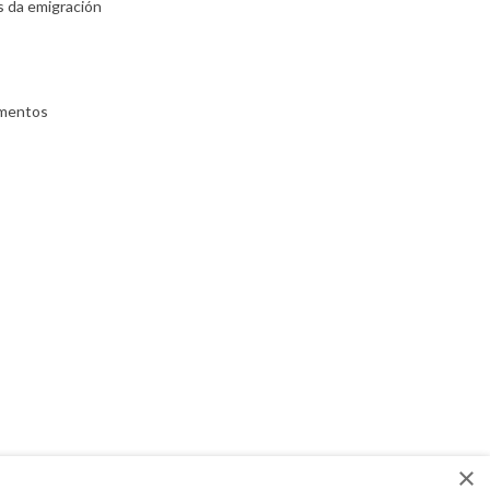
s da emigración
umentos
×