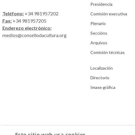
Presidencia
Teléfono:
+34 981957202
Comisión executiva
Fax:
+34 981957205
Plenario
Enderezo electrónico:
Seccións
medios@consellodacultura.org
Arquivos
Comisión técnicas
Localización
Directorio
Imaxe gráfica
Este sitio web usa cookies