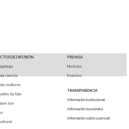
CTOS DE DIFUSIÓN
PRENSA
agalega
Noticias
da ciencia
Eventos
de mulleres
TRANSPARENCIA
ades da fala
Información institucional
que zoa
Información económica
os
Información sobre o persoal
ultural