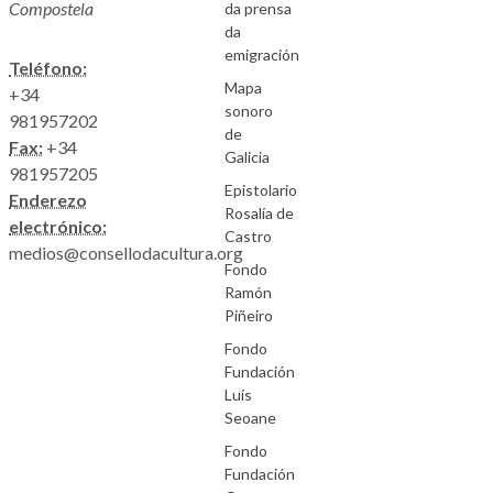
Compostela
da prensa
da
emigración
Teléfono:
Mapa
+34
sonoro
981957202
de
Fax:
+34
Galicia
981957205
Epistolario
Enderezo
Rosalía de
electrónico:
Castro
medios@consellodacultura.org
Fondo
Ramón
Piñeiro
Fondo
Fundación
Luís
Seoane
Fondo
Fundación