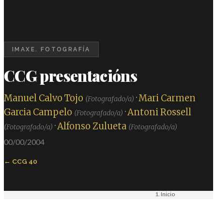
IMAXE. FOTOGRAFÍA
CCG presentacións
Manuel Calvo Tojo
·
Mari Carmen
(Fotografado/a)
Garcia Campelo
·
Antoni Rossell
(Fotografado/a)
·
Alfonso Zulueta
(Fotografado/a)
(Fotografado/a)
00/00/2004
CCG 40
Inicio
Materiais
Imaxe. Fotografía