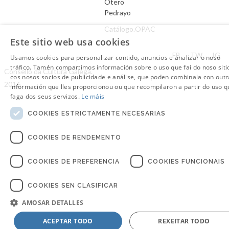
Otero
Pedrayo
Catálogo.OPAC
Este sitio web usa cookies
Aviso Legal
FB
TW
IG
Usamos cookies para personalizar contido, anuncios e analizar o noso
tráfico. Tamén compartimos información sobre o uso que fai do noso siti
Consello da Cultura Galega.
cos nosos socios de publicidade e análise, que poden combinala con outr
2016
información que lles proporcionou ou que recompilaron a partir do uso q
faga dos seus servizos.
Le máis
COOKIES ESTRICTAMENTE NECESARIAS
COOKIES DE RENDEMENTO
COOKIES DE PREFERENCIA
COOKIES FUNCIONAIS
COOKIES SEN CLASIFICAR
AMOSAR DETALLES
ACEPTAR TODO
REXEITAR TODO