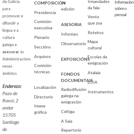
Irmandades
de Galicia
Información
de
COMPOSICIÓN
da fala
sobre o
para
edición
Presidencia
persoal
promover e
Vento
Comisión
que zoa
difundir a
ASESORIA
executiva
lingua e a
Roteiros
Informes
Plenario
cultura
Mapa
Observatorio
galega e
Seccións
cultural
asesorar
ás
Arquivos
Escolas da
Administracións
EXPOSICIÓNS
emigración
Comisión
neses
técnicas
Atalaia
ámbitos
FONDOS
DOCUMENTAIS
LOIA
Enderezo:
Localización
Radiodifusión
Instrumentos
Pazo de
galega na
Directorio
Raxoi, 2
emigración
Imaxe
andar
Céltiga
gráfica
15705
A Saia
Santiago
de
Repertorio