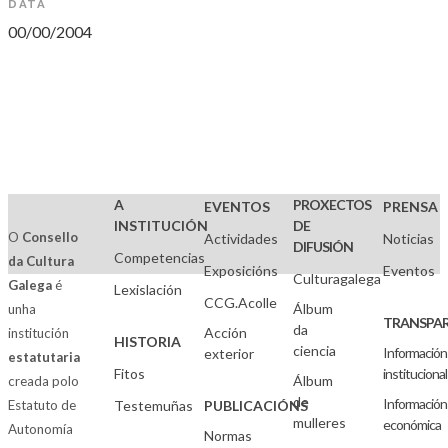
DATA
00/00/2004
A
PROXECTOS
EVENTOS
PRENSA
INSTITUCIÓN
DE
O
Consello
Actividades
Noticias
DIFUSIÓN
Competencias
da Cultura
Exposicións
Eventos
Culturagalega
Galega
é
Lexislación
CCG.Acolle
Álbum
unha
TRANSPAR
da
Acción
institución
HISTORIA
ciencia
Información
exterior
estatutaria
Fitos
institucional
Álbum
creada polo
de
Información
Estatuto de
Testemuñas
PUBLICACIÓNS
mulleres
económica
Autonomía
Normas