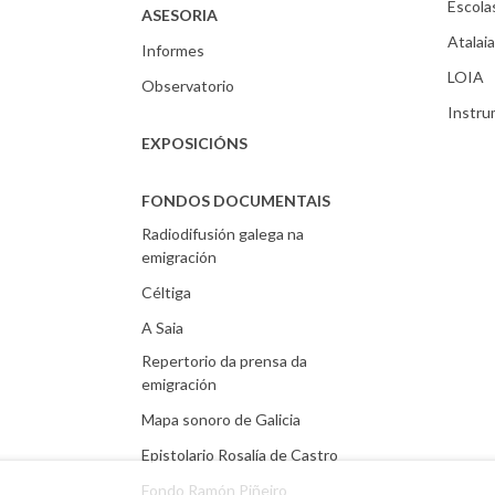
Escola
ASESORIA
Atalaia
Informes
LOIA
Observatorio
Instr
EXPOSICIÓNS
FONDOS DOCUMENTAIS
Radiodifusión galega na
emigración
Céltiga
A Saia
Repertorio da prensa da
emigración
Mapa sonoro de Galicia
Epistolario Rosalía de Castro
Fondo Ramón Piñeiro