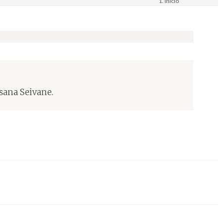
Inicio
Materiais
Imaxe. Fotografía
sana Seivane.