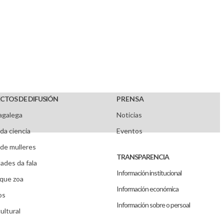
CTOS DE DIFUSIÓN
PRENSA
agalega
Noticias
da ciencia
Eventos
de mulleres
TRANSPARENCIA
ades da fala
Información institucional
que zoa
Información económica
os
Información sobre o persoal
ultural