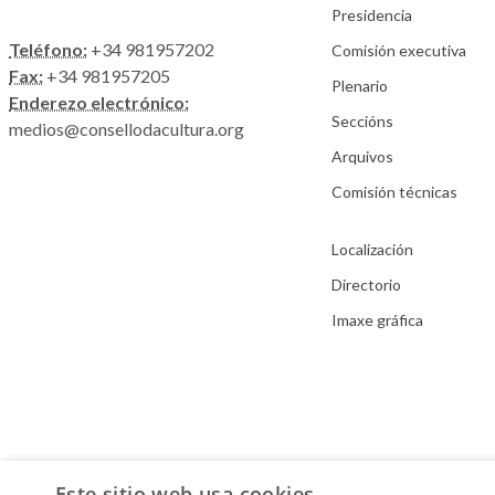
Presidencia
Teléfono:
+34 981957202
Comisión executiva
Fax:
+34 981957205
Plenario
Enderezo electrónico:
Seccións
medios@consellodacultura.org
Arquivos
Comisión técnicas
Localización
Directorio
Imaxe gráfica
Este sitio web usa cookies