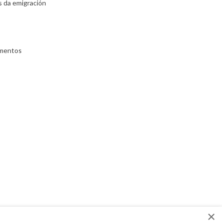
s da emigración
umentos
×