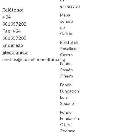
emigración
Teléfono:
Mapa
+34
sonoro
981957202
de
Fax:
+34
Galicia
981957205
Epistolario
Enderezo
Rosalía de
electrónico:
Castro
medios@consellodacultura.org
Fondo
Ramón
Piñeiro
Fondo
Fundación
Luís
Seoane
Fondo
Fundación
Otero
Pedrayo