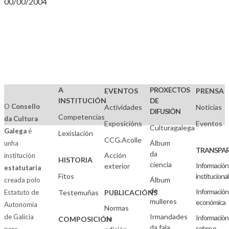
00/00/2004
A
PROXECTOS
EVENTOS
PRENSA
INSTITUCIÓN
DE
O
Consello
Actividades
Noticias
DIFUSIÓN
Competencias
da Cultura
Exposicións
Eventos
Culturagalega
Galega
é
Lexislación
CCG.Acolle
Álbum
unha
TRANSPAR
da
Acción
institución
HISTORIA
ciencia
Información
exterior
estatutaria
Fitos
institucional
Álbum
creada polo
de
Información
Estatuto de
Testemuñas
PUBLICACIÓNS
mulleres
económica
Autonomía
Normas
Irmandades
de Galicia
Información
de
COMPOSICIÓN
da fala
sobre o