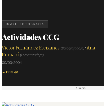
IMAXE. FOTOGRAFÍA
Actividades CCG
Víctor Fernández Freixanes
·
Ana
(Fotografado/a)
Romaní
(Fotografado/a)
00/00/2004
CCG 40
Inicio
Materiais
Imaxe. Fotografía