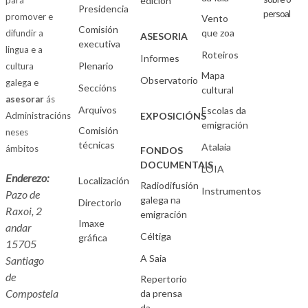
para
edición
Presidencia
persoal
promover e
Vento
Comisión
que zoa
difundir a
ASESORIA
executiva
lingua e a
Roteiros
Informes
Plenario
cultura
Mapa
Observatorio
galega e
Seccións
cultural
asesorar
ás
Arquivos
Escolas da
Administracións
EXPOSICIÓNS
emigración
Comisión
neses
técnicas
Atalaia
ámbitos
FONDOS
DOCUMENTAIS
LOIA
Enderezo:
Localización
Radiodifusión
Instrumentos
Pazo de
galega na
Directorio
Raxoi, 2
emigración
Imaxe
andar
Céltiga
gráfica
15705
A Saia
Santiago
de
Repertorio
Compostela
da prensa
da