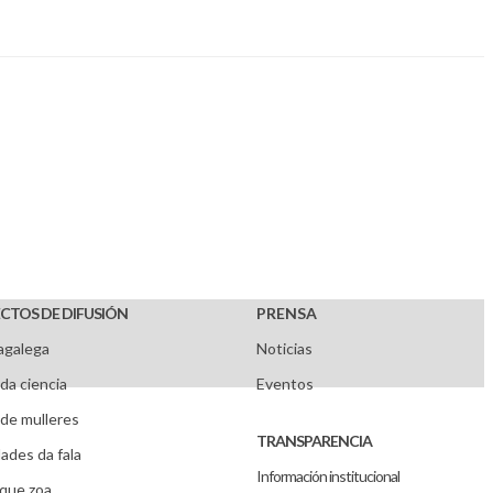
CTOS DE DIFUSIÓN
PRENSA
agalega
Noticias
da ciencia
Eventos
de mulleres
TRANSPARENCIA
ades da fala
Información institucional
que zoa