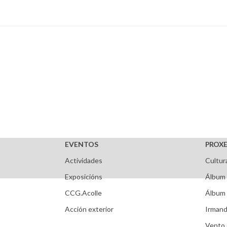
EVENTOS
PROXE
Actividades
Cultur
Exposicións
Álbum 
CCG.Acolle
Álbum 
Acción exterior
Irmand
Vento 