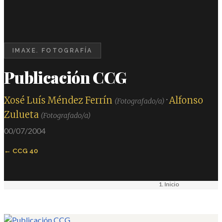
IMAXE. FOTOGRAFÍA
Publicación CCG
Xosé Luís Méndez Ferrín
·
Alfonso
(Fotografado/a)
Zulueta
(Fotografado/a)
00/07/2004
CCG 40
Inicio
Materiais
Imaxe. Fotografía