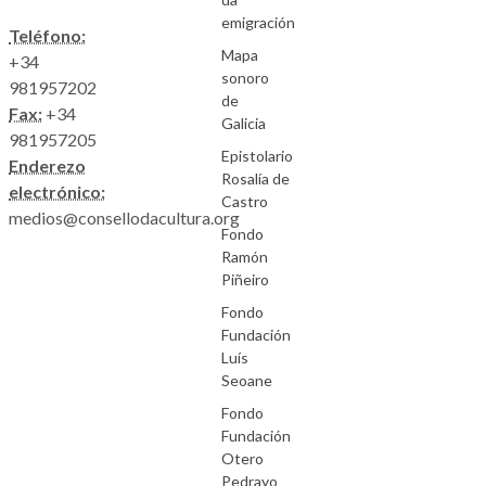
emigración
Teléfono:
Mapa
+34
sonoro
981957202
de
Fax:
+34
Galicia
981957205
Epistolario
Enderezo
Rosalía de
electrónico:
Castro
medios@consellodacultura.org
Fondo
Ramón
Piñeiro
Fondo
Fundación
Luís
Seoane
Fondo
Fundación
Otero
Pedrayo