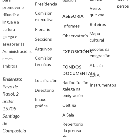
para
edición
Presidencia
persoal
promover e
Vento
Comisión
que zoa
difundir a
ASESORIA
executiva
lingua e a
Roteiros
Informes
Plenario
cultura
Mapa
Observatorio
galega e
Seccións
cultural
asesorar
ás
Arquivos
Escolas da
Administracións
EXPOSICIÓNS
emigración
Comisión
neses
técnicas
Atalaia
ámbitos
FONDOS
DOCUMENTAIS
LOIA
Enderezo:
Localización
Radiodifusión
Instrumentos
Pazo de
galega na
Directorio
Raxoi, 2
emigración
Imaxe
andar
Céltiga
gráfica
15705
A Saia
Santiago
de
Repertorio
Compostela
da prensa
da