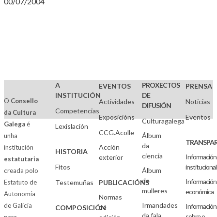
00/07/2004
A
PROXECTOS
EVENTOS
PRENSA
INSTITUCIÓN
DE
O
Consello
Actividades
Noticias
DIFUSIÓN
Competencias
da Cultura
Exposicións
Eventos
Culturagalega
Galega
é
Lexislación
CCG.Acolle
Álbum
unha
TRANSPAR
da
Acción
institución
HISTORIA
ciencia
Información
exterior
estatutaria
Fitos
institucional
Álbum
creada polo
de
Información
Estatuto de
Testemuñas
PUBLICACIÓNS
mulleres
económica
Autonomía
Normas
Irmandades
de Galicia
Información
de
COMPOSICIÓN
da fala
sobre o