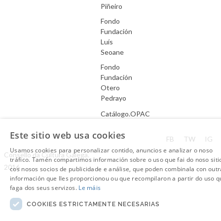
Piñeiro
Fondo
Fundación
Luís
Seoane
Fondo
Fundación
Otero
Pedrayo
Catálogo.OPAC
Este sitio web usa cookies
Aviso Legal
FB
TW
IG
Usamos cookies para personalizar contido, anuncios e analizar o noso
Consello da Cultura Galega.
tráfico. Tamén compartimos información sobre o uso que fai do noso siti
2016
cos nosos socios de publicidade e análise, que poden combinala con outr
información que lles proporcionou ou que recompilaron a partir do uso q
faga dos seus servizos.
Le máis
COOKIES ESTRICTAMENTE NECESARIAS