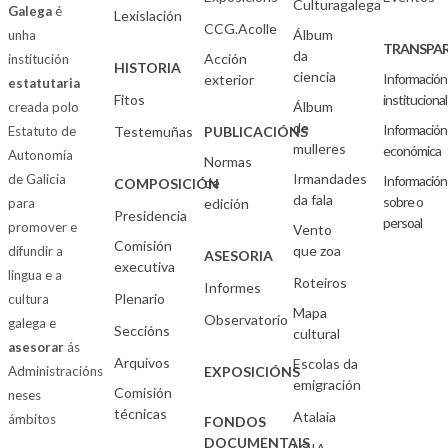
Culturagalega
Galega
é
Lexislación
CCG.Acolle
Álbum
unha
TRANSPAR
da
Acción
institución
HISTORIA
ciencia
Información
exterior
estatutaria
Fitos
institucional
Álbum
creada polo
de
Información
Estatuto de
Testemuñas
PUBLICACIÓNS
mulleres
económica
Autonomía
Normas
Irmandades
de Galicia
Información
de
COMPOSICIÓN
da fala
sobre o
para
edición
Presidencia
persoal
promover e
Vento
Comisión
que zoa
difundir a
ASESORIA
executiva
lingua e a
Roteiros
Informes
Plenario
cultura
Mapa
Observatorio
galega e
Seccións
cultural
asesorar
ás
Arquivos
Escolas da
Administracións
EXPOSICIÓNS
emigración
Comisión
neses
técnicas
Atalaia
ámbitos
FONDOS
DOCUMENTAIS