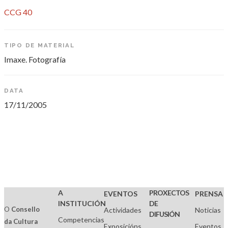
CCG 40
TIPO DE MATERIAL
Imaxe. Fotografía
DATA
17/11/2005
A
PROXECTOS
EVENTOS
PRENSA
INSTITUCIÓN
DE
O
Consello
Actividades
Noticias
DIFUSIÓN
Competencias
da Cultura
Exposicións
Eventos