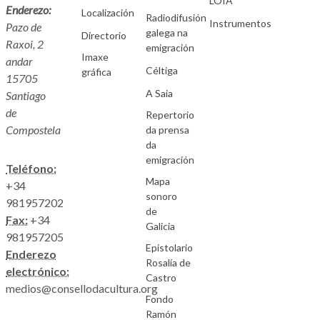
LOIA
Enderezo:
Localización
Radiodifusión
Instrumentos
Pazo de
galega na
Directorio
Raxoi, 2
emigración
Imaxe
andar
Céltiga
gráfica
15705
A Saia
Santiago
de
Repertorio
Compostela
da prensa
da
emigración
Teléfono:
Mapa
+34
sonoro
981957202
de
Fax:
+34
Galicia
981957205
Epistolario
Enderezo
Rosalía de
electrónico:
Castro
medios@consellodacultura.org
Fondo
Ramón