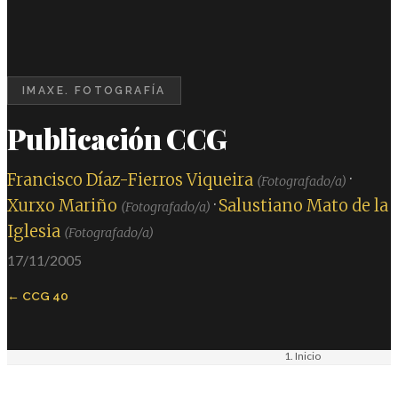
IMAXE. FOTOGRAFÍA
Publicación CCG
Francisco Díaz-Fierros Viqueira
·
(Fotografado/a)
Xurxo Mariño
·
Salustiano Mato de la
(Fotografado/a)
Iglesia
(Fotografado/a)
17/11/2005
CCG 40
Inicio
Materiais
Imaxe. Fotografía