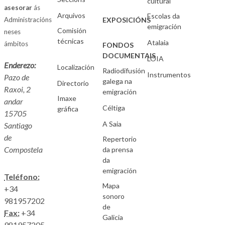
cultural
asesorar
ás
Arquivos
Escolas da
Administracións
EXPOSICIÓNS
emigración
Comisión
neses
técnicas
Atalaia
ámbitos
FONDOS
DOCUMENTAIS
LOIA
Enderezo:
Localización
Radiodifusión
Instrumentos
Pazo de
galega na
Directorio
Raxoi, 2
emigración
Imaxe
andar
Céltiga
gráfica
15705
A Saia
Santiago
de
Repertorio
Compostela
da prensa
da
emigración
Teléfono:
Mapa
+34
sonoro
981957202
de
Fax:
+34
Galicia
981957205