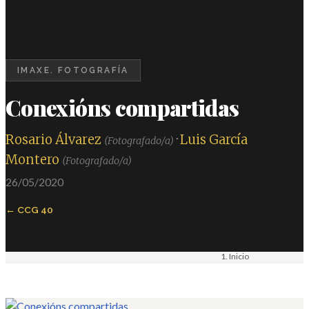
IMAXE. FOTOGRAFÍA
Conexións compartidas
Rosario Álvarez
·
Luis García
(Fotografado/a)
Montero
(Fotografado/a)
26/05/2020
CCG 40
Inicio
Materiais
Imaxe. Fotografía