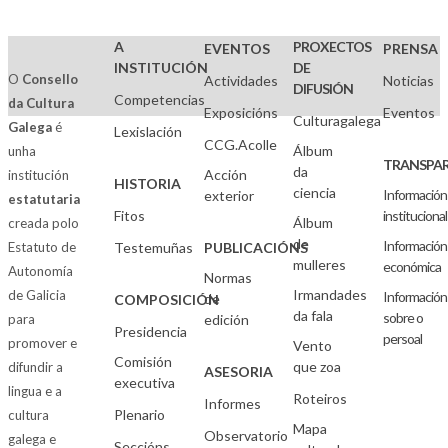
A
PROXECTOS
EVENTOS
PRENSA
INSTITUCIÓN
DE
O
Consello
Actividades
Noticias
DIFUSIÓN
Competencias
da Cultura
Exposicións
Eventos
Culturagalega
Galega
é
Lexislación
CCG.Acolle
Álbum
unha
TRANSPAR
da
Acción
institución
HISTORIA
ciencia
Información
exterior
estatutaria
Fitos
institucional
Álbum
creada polo
de
Información
Estatuto de
Testemuñas
PUBLICACIÓNS
mulleres
económica
Autonomía
Normas
Irmandades
de Galicia
Información
de
COMPOSICIÓN
da fala
sobre o
para
edición
Presidencia
persoal
promover e
Vento
Comisión
que zoa
difundir a
ASESORIA
executiva
lingua e a
Roteiros
Informes
Plenario
cultura
Mapa
Observatorio
galega e
Seccións