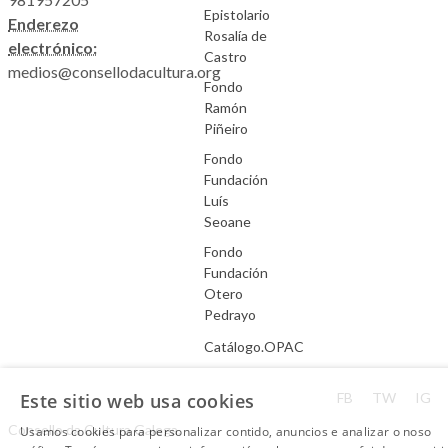
Epistolario
Enderezo
Rosalía de
electrónico:
Castro
medios@consellodacultura.org
Fondo
Ramón
Piñeiro
Fondo
Fundación
Luís
Seoane
Fondo
Fundación
Otero
Pedrayo
Catálogo.OPAC
Aviso Legal
Este sitio web usa cookies
FB
TW
IG
Consello da Cultura Galega.
Usamos cookies para personalizar contido, anuncios e analizar o noso