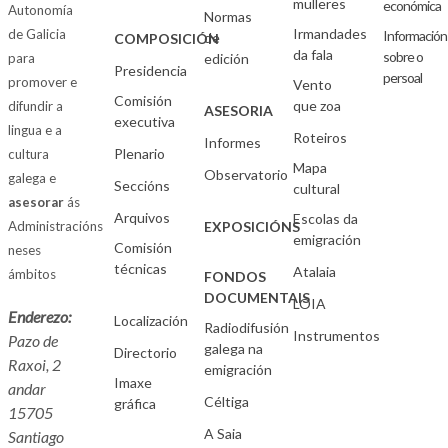
mulleres
económica
Autonomía
Normas
Irmandades
de Galicia
Información
de
COMPOSICIÓN
da fala
sobre o
para
edición
Presidencia
persoal
promover e
Vento
Comisión
que zoa
difundir a
ASESORIA
executiva
lingua e a
Roteiros
Informes
Plenario
cultura
Mapa
Observatorio
galega e
Seccións
cultural
asesorar
ás
Arquivos
Escolas da
Administracións
EXPOSICIÓNS
emigración
Comisión
neses
técnicas
Atalaia
ámbitos
FONDOS
DOCUMENTAIS
LOIA
Enderezo:
Localización
Radiodifusión
Instrumentos
Pazo de
galega na
Directorio
Raxoi, 2
emigración
Imaxe
andar
Céltiga
gráfica
15705
A Saia
Santiago