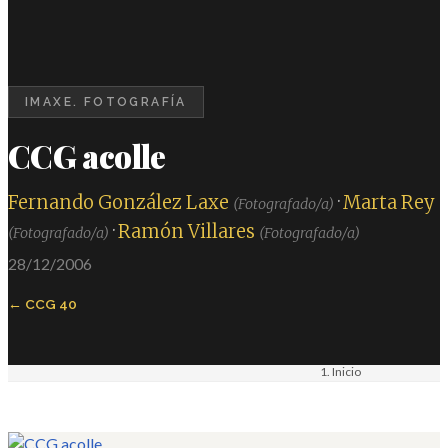
IMAXE. FOTOGRAFÍA
CCG acolle
Fernando González Laxe
·
Marta Rey
(Fotografado/a)
·
Ramón Villares
(Fotografado/a)
(Fotografado/a)
28/12/2006
CCG 40
Inicio
Materiais
Imaxe. Fotografía