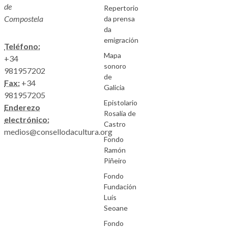
de
Repertorio
Compostela
da prensa
da
emigración
Teléfono:
Mapa
+34
sonoro
981957202
de
Fax:
+34
Galicia
981957205
Epistolario
Enderezo
Rosalía de
electrónico:
Castro
medios@consellodacultura.org
Fondo
Ramón
Piñeiro
Fondo
Fundación
Luís
Seoane
Fondo