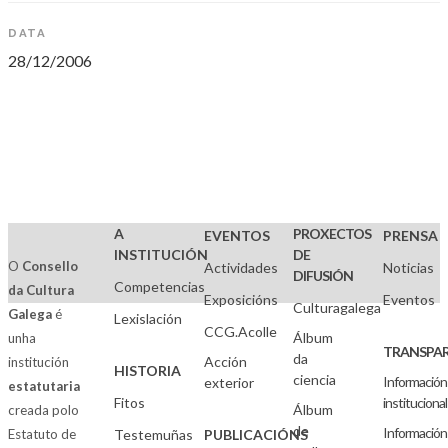
DATA
28/12/2006
A
PROXECTOS
EVENTOS
PRENSA
INSTITUCIÓN
DE
O
Consello
Actividades
Noticias
DIFUSIÓN
Competencias
da Cultura
Exposicións
Eventos
Culturagalega
Galega
é
Lexislación
CCG.Acolle
Álbum
unha
TRANSPAR
da
Acción
institución
HISTORIA
ciencia
Información
exterior
estatutaria
Fitos
institucional
Álbum
creada polo
de
Información
Estatuto de
Testemuñas
PUBLICACIÓNS