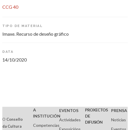
CCG 40
TIPO DE MATERIAL
Imaxe. Recurso de deseño gráfico
DATA
14/10/2020
A
PROXECTOS
EVENTOS
PRENSA
INSTITUCIÓN
DE
O
Consello
Actividades
Noticias
DIFUSIÓN
Competencias
da Cultura
Exposicións
Eventos