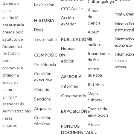
Culturagalega
Galega
é
Lexislación
CCG.Acolle
Álbum
unha
TRANSPAR
da
Acción
institución
HISTORIA
ciencia
Información
exterior
estatutaria
Fitos
institucional
Álbum
creada polo
de
Información
Estatuto de
Testemuñas
PUBLICACIÓNS
mulleres
económica
Autonomía
Normas
Irmandades
de Galicia
Información
de
COMPOSICIÓN
da fala
sobre o
para
edición
Presidencia
persoal
promover e
Vento
Comisión
que zoa
difundir a
ASESORIA
executiva
lingua e a
Roteiros
Informes
Plenario
cultura
Mapa
Observatorio
galega e
Seccións
cultural
asesorar
ás
Arquivos
Escolas da
Administracións
EXPOSICIÓNS
emigración
Comisión
neses
técnicas
Atalaia
ámbitos
FONDOS
DOCUMENTAIS