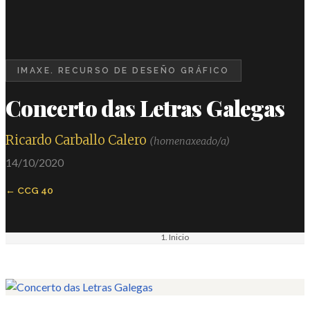
IMAXE. RECURSO DE DESEÑO GRÁFICO
Concerto das Letras Galegas
Ricardo Carballo Calero
(homenaxeado/a)
14/10/2020
CCG 40
Inicio
Materiais
Imaxe. Recurso de deseño gráfico