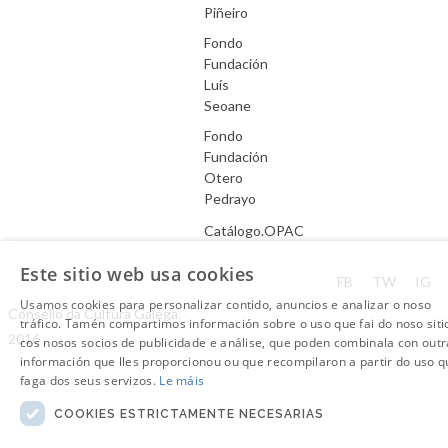
Piñeiro
Fondo
Fundación
Luís
Seoane
Fondo
Fundación
Otero
Pedrayo
Catálogo.OPAC
Este sitio web usa cookies
Aviso Legal
FB
TW
IG
Usamos cookies para personalizar contido, anuncios e analizar o noso
Consello da Cultura Galega.
tráfico. Tamén compartimos información sobre o uso que fai do noso siti
2016
cos nosos socios de publicidade e análise, que poden combinala con outr
información que lles proporcionou ou que recompilaron a partir do uso q
faga dos seus servizos.
Le máis
COOKIES ESTRICTAMENTE NECESARIAS