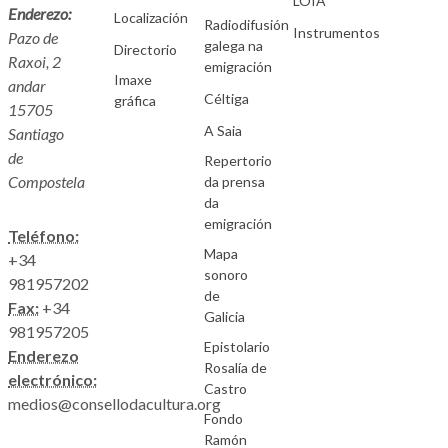
LOIA
Enderezo:
Localización
Radiodifusión
Instrumentos
Pazo de
galega na
Directorio
Raxoi, 2
emigración
Imaxe
andar
Céltiga
gráfica
15705
A Saia
Santiago
de
Repertorio
Compostela
da prensa
da
emigración
Teléfono:
Mapa
+34
sonoro
981957202
de
Fax:
+34
Galicia
981957205
Epistolario
Enderezo
Rosalía de
electrónico:
Castro
medios@consellodacultura.org
Fondo
Ramón