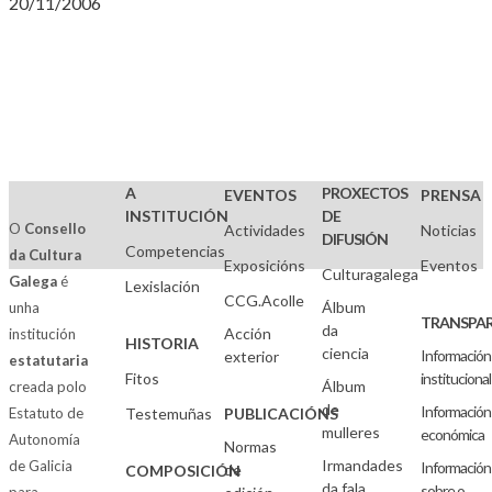
20/11/2006
A
PROXECTOS
EVENTOS
PRENSA
INSTITUCIÓN
DE
O
Consello
Actividades
Noticias
DIFUSIÓN
Competencias
da Cultura
Exposicións
Eventos
Culturagalega
Galega
é
Lexislación
CCG.Acolle
Álbum
unha
TRANSPAR
da
Acción
institución
HISTORIA
ciencia
Información
exterior
estatutaria
Fitos
institucional
Álbum
creada polo
de
Información
Estatuto de
Testemuñas
PUBLICACIÓNS
mulleres
económica
Autonomía
Normas
Irmandades
de Galicia
Información
de
COMPOSICIÓN
da fala
sobre o