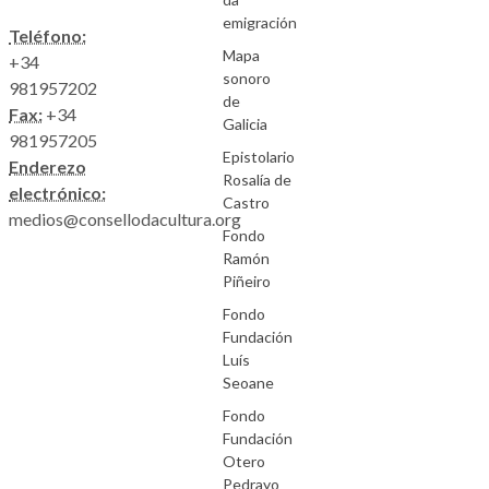
emigración
Teléfono:
Mapa
+34
sonoro
981957202
de
Fax:
+34
Galicia
981957205
Epistolario
Enderezo
Rosalía de
electrónico:
Castro
medios@consellodacultura.org
Fondo
Ramón
Piñeiro
Fondo
Fundación
Luís
Seoane
Fondo
Fundación
Otero
Pedrayo