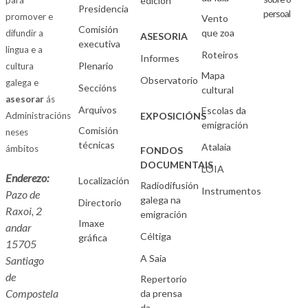
para
edición
Presidencia
persoal
promover e
Vento
Comisión
que zoa
difundir a
ASESORIA
executiva
lingua e a
Roteiros
Informes
Plenario
cultura
Mapa
Observatorio
galega e
Seccións
cultural
asesorar
ás
Arquivos
Escolas da
Administracións
EXPOSICIÓNS
emigración
Comisión
neses
técnicas
Atalaia
ámbitos
FONDOS
DOCUMENTAIS
LOIA
Enderezo:
Localización
Radiodifusión
Instrumentos
Pazo de
galega na
Directorio
Raxoi, 2
emigración
Imaxe
andar
Céltiga
gráfica
15705
A Saia
Santiago
de
Repertorio
Compostela
da prensa
da